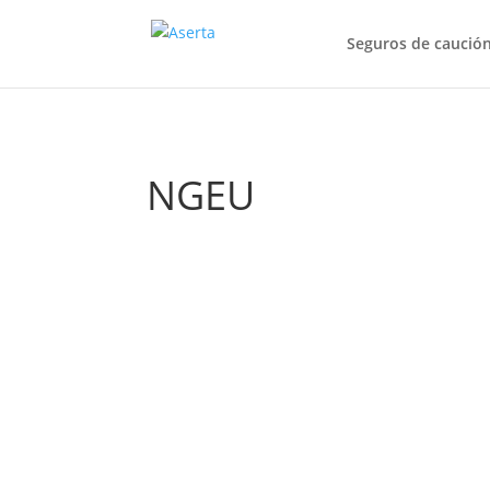
Seguros de caució
NGEU
Las medidas europeas en materia de viviend
próximas semanas.