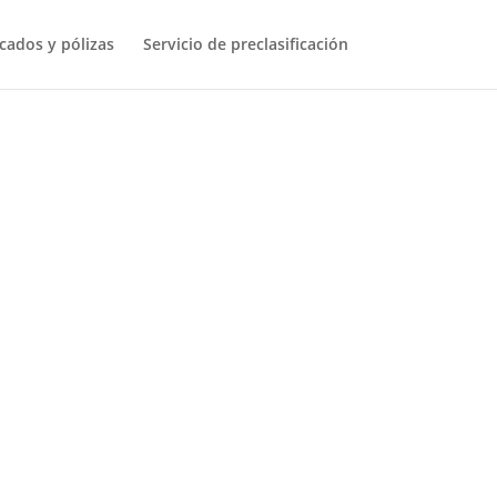
icados y pólizas
Servicio de preclasificación
visto, presentará la Comisión en las