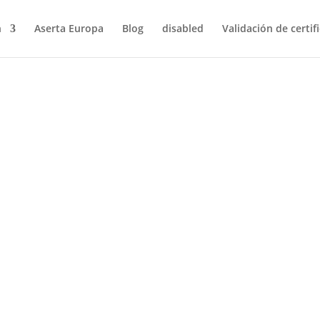
n
Aserta Europa
Blog
disabled
Validación de certif
a culminarán en un plan de alcance comunitario que, según lo pre