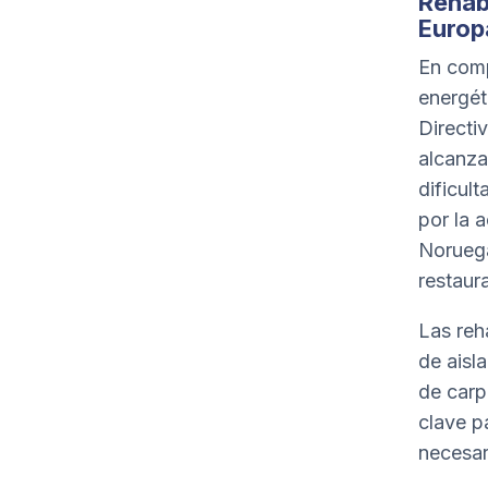
Rehabi
Europ
En comp
energét
Directi
alcanz
dificul
por la 
Noruega
restaur
Las reh
de aisl
de carpi
clave p
necesar