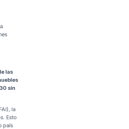
la
ones
e las
nmuebles
30 sin
FAI
), la
s. Esto
o país