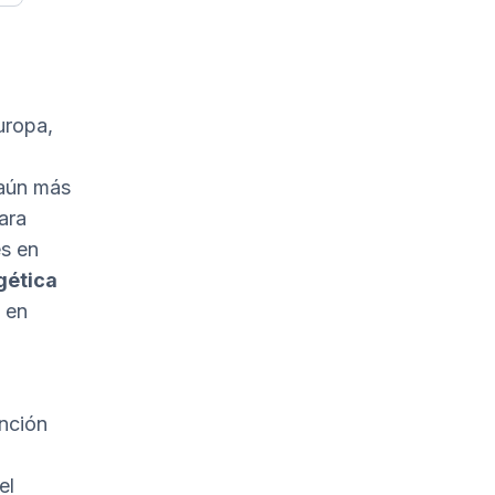
uropa,
 aún más
ara
es en
gética
, en
unción
el