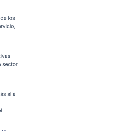
de los
rvicio,
tivas
n sector
ás allá
l