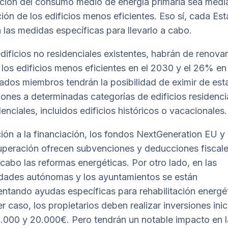
ción del consumo medio de energía primaria sea media
ión de los edificios menos eficientes. Eso sí, cada Es
á las medidas específicas para llevarlo a cabo.
edificios no residenciales existentes, habrán de renovar
los edificios menos eficientes en el 2030 y el 26% e
ados miembros tendrán la posibilidad de eximir de est
iones a determinadas categorías de edificios residenci
enciales, incluidos edificios históricos o vacacionales.
ción a la financiación, los fondos NextGeneration EU y 
peración ofrecen subvenciones y deducciones fiscale
a cabo las reformas energéticas. Por otro lado, en las
ades autónomas y los ayuntamientos se están
ntando ayudas específicas para rehabilitación energét
r caso, los propietarios deben realizar inversiones inic
0.000 y 20.000€. Pero tendrán un notable impacto en l