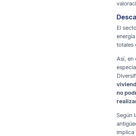
valorac
Desca
El sect
energía
totales
Así, en
especia
Diversi
viviend
no podr
realiz
Según l
antigüe
implica