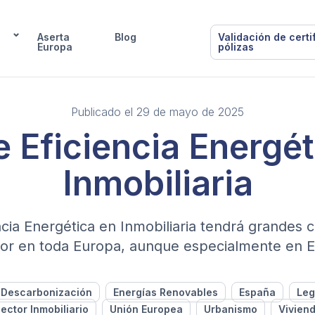
Aserta
Blog
Validación de certi
Europa
pólizas
Publicado el 29 de mayo de 2025
e Eficiencia Energét
Inmobiliaria
ncia Energética en Inmobiliaria tendrá grandes
tor en toda Europa, aunque especialmente en 
Descarbonización
Energías Renovables
España
Leg
ector Inmobiliario
Unión Europea
Urbanismo
Vivien