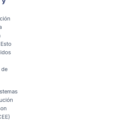
 y
ción
a
n
 Esto
cidos
 de
istemas
tución
son
(CEE)