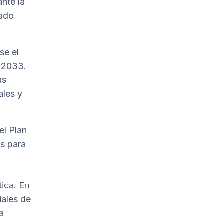
nte la
tado
se el
n 2033.
as
ales y
el Plan
s para
ica. En
iales de
a