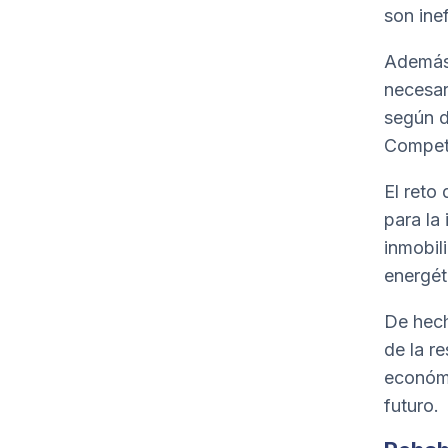
son ine
Además,
necesar
según d
Competi
El reto 
para la
inmobil
energét
De hech
de la r
económi
futuro.