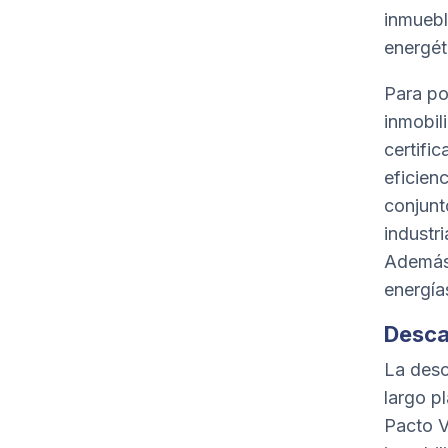
inmuebl
energét
Para po
inmobil
certifi
eficienc
conjunt
industri
Además 
energías
Desca
La desc
largo p
Pacto V