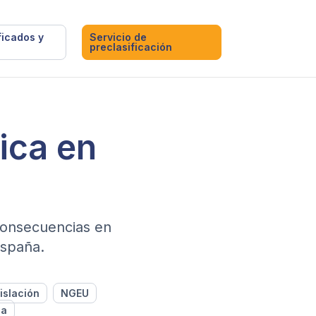
ficados y
Servicio de
preclasificación
ica en
 consecuencias en
España.
islación
NGEU
da