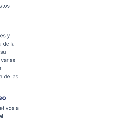
stos
es y
a de la
 su
 varias
n
.
a de las
eo
etivos a
el