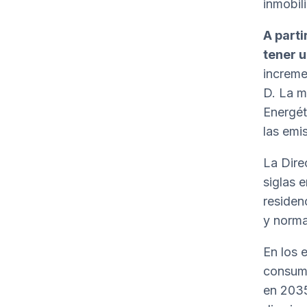
inmobil
A parti
tener u
increme
D. La m
Energét
las emi
La Direc
siglas e
residen
y norma
En los e
consumo
en 2035