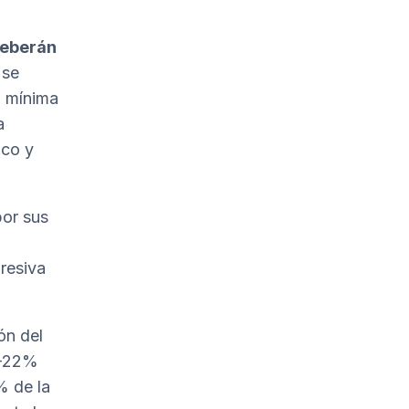
 deberán
 se
n mínima
a
ico y
por sus
gresiva
ón del
0-22%
% de la