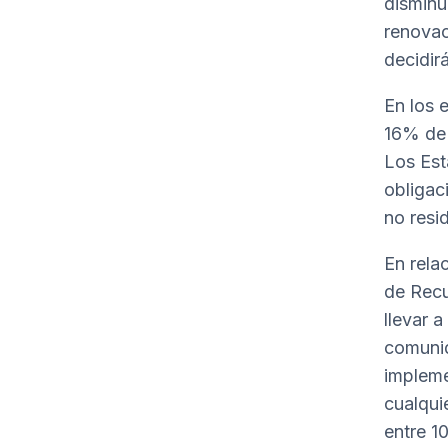
disminu
renovac
decidir
En los 
16% de 
Los Est
obligac
no resid
En rela
de Recu
llevar 
comunid
impleme
cualquie
entre 1