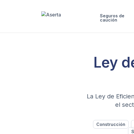
Seguros de
caución
Ley d
La Ley de Eficie
el sec
Construcción
S