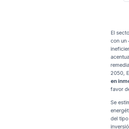
El sect
con un 
inefici
acentua
remedia
2050, E
en inmo
favor d
Se esti
energét
del tip
inversi