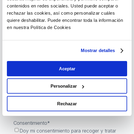
contenidos en redes sociales. Usted puede aceptar o
rechazar las cookies, así como personalizar cuáles
quiere deshabilitar. Puede encontrar toda la información
en nuestra Política de Cookies
Mostrar detalles
Aserta Europa, Seguros y Reaseguros, S.A.U. como
Aceptar
Responsable del Tratamiento tratará sus datos personales
con la finalidad de gestionar la solicitud de información
sobre seguros de caución. Puede ejercitar sus derechos y
Personalizar
retirar su consentimiento mediante el envío de un mensaje
de correo electrónico a
dpd-eu@aserta.com
. Para más
información, le invitamos a que lea nuestra
Política de
Rechazar
Privacidad.
Consentimiento
*
Doy mi consentimiento para recoger y tratar