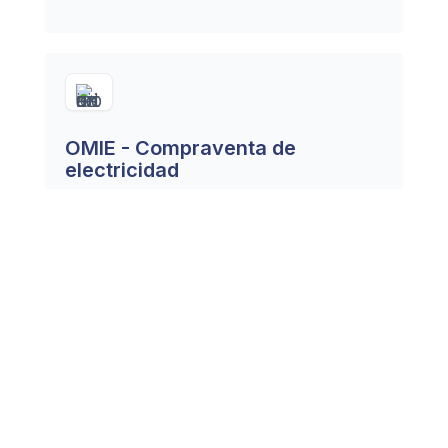
OMIE - Compraventa de
electricidad
Responden de la compra de electricidad
en el mercado y aseguran su pago.
MEFF - Productores y
comercializadores