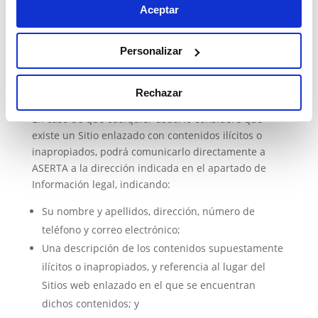
Aceptar
únicamente responsable de los contenidos y
servicios suministrados en los Sitios enlazados, en la
medida en que tuviera conocimiento efectivo de la
Personalizar
ilicitud o de que pudieran lesionarse bienes o
derechos de terceros y no hubiera procedido, con la
debida diligencia, a desactivar el enlace en cuestión.
Rechazar
En caso de que cualquier usuario considere que
existe un Sitio enlazado con contenidos ilícitos o
inapropiados, podrá comunicarlo directamente a
ASERTA a la dirección indicada en el apartado de
Información legal, indicando:
Su nombre y apellidos, dirección, número de
teléfono y correo electrónico;
Una descripción de los contenidos supuestamente
ilícitos o inapropiados, y referencia al lugar del
Sitios web enlazado en el que se encuentran
dichos contenidos; y