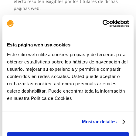
efecto resulten exigibles por los titulares de dichas
páginas web.
El usuario que accede a los Sitios, lo hace bajo su
propia cuenta y riesgo y tiene la obligación de
cumplir la legislación estatal, autonómica y
normativa local que resulte de aplicación. La
Esta página web usa cookies
información y actividad de ASERTA se encuentra
sometida a la normativa vigente en España, y no va
Este sitio web utiliza cookies propias y de terceros para
destinada a aquellas personas usuarias que actúen
obtener estadísticas sobre los hábitos de navegación del
bajo otras jurisdicciones de estados que exijan el
usuario, mejorar su experiencia y permitirle compartir
cumplimiento de requisitos distintos para la puesta
contenidos en redes sociales. Usted puede aceptar o
a disposición, divulgación o publicidad de servicios
rechazar las cookies, así como personalizar cuáles
y/o productos.
quiere deshabilitar. Puede encontrar toda la información
en nuestra Política de Cookies
Enlaces de terceros
Los Sitios Web pueden incorporar enlaces que
permiten a los usuarios acceder a Sitios web de
Mostrar detalles
terceros. En estos casos, ASERTA actuaría como
prestador de servicios de intermediación siendo