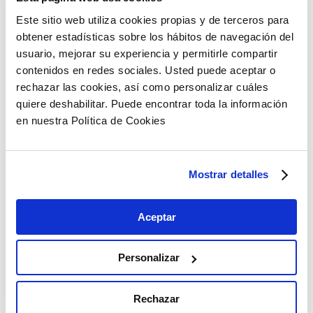
https://aserta.com.es
Este sitio web utiliza cookies propias y de terceros para
A continuación se identifican las cookies que están
obtener estadísticas sobre los hábitos de navegación del
siendo utilizadas en este portal así como su tipología
usuario, mejorar su experiencia y permitirle compartir
y función:
contenidos en redes sociales. Usted puede aceptar o
rechazar las cookies, así como personalizar cuáles
_ga
quiere deshabilitar. Puede encontrar toda la información
– Duración: 2 años
en nuestra Política de Cookies
– Descripción: Sirve para distinguir a los usuarios.
Generada por Google Analytics. Google almacena
la información recogida por las cookies en
Mostrar detalles
servidores ubicados en Estados Unidos,
cumpliendo con la legislación Europea en cuanto a
Aceptar
protección de datos personales y se compromete a
no compartirla con terceros, excepto cuando la ley
le obligue a ello o sea necesario para el
Personalizar
funcionamiento del sistema. Google no asocia su
direccion IP con ninguna otra informacion que
Rechazar
tenga. Si desea obtener mas informacion acerca