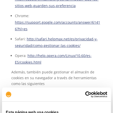
sitios-web-guarden-sus-preferencia
Chrome:
https://support.google.com/accounts/answer/6141
6?hl=es
Safari:
http://safari.helpmax.net/es/privacidad-y-
seguridad/como-gestionar-las-cookies/
Opera:
http://help.opera.com/Linux/10.60/es-
ES/cookies.html
Además, también puede gestionar el almacén de
cookies en su navegador a través de herramientas
como las siguientes
Ghostery:
ghostery.com/
Your Online Choices:
youronlinechoices.com/es/
Cookies utilizadas en
Esta página web usa cookies