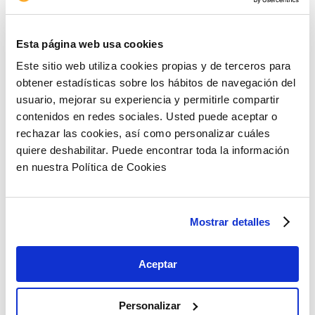
mayor brevedad cualquier cambio producido
con respecto a los mismos, para evitar
mantener datos personales inexactos en
Esta página web usa cookies
nuestros registros o bases de datos.
Este sitio web utiliza cookies propias y de terceros para
obtener estadísticas sobre los hábitos de navegación del
Comunicación de sus datos personales
usuario, mejorar su experiencia y permitirle compartir
ASERTA podrá comunicar a terceros los datos
contenidos en redes sociales. Usted puede aceptar o
personales de los usuarios en caso de estar
rechazar las cookies, así como personalizar cuáles
sujeta a un deber de comunicar o compartirlos
quiere deshabilitar. Puede encontrar toda la información
por imperativo legal.
en nuestra Política de Cookies
Asimismo, los siguientes prestadores de
servicios profesionales: proveedores de
servicios informáticos y de mantenimiento,
Mostrar detalles
agencias de comunicación, consultorías y/o
entidades de peritaje, agentes de seguros y sus
Aceptar
colaboradores, servicios de recobro,
proveedores de servicios de almacenamiento
y/o destrucción de información, todos ellos
Personalizar