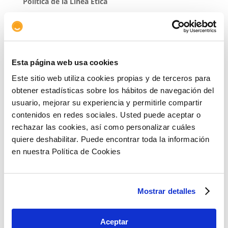
Política de la Línea Ética
Política de la Línea Ética de Aserta
Esta página web usa cookies
Este sitio web utiliza cookies propias y de terceros para
Procedimiento de Gestión de Informaciones de la
obtener estadísticas sobre los hábitos de navegación del
Línea Ética
usuario, mejorar su experiencia y permitirle compartir
Consulta el Procedimiento de Gestión de
contenidos en redes sociales. Usted puede aceptar o
Informaciones de la Línea Ética, documento que
rechazar las cookies, así como personalizar cuáles
establece el protocolo interno que regula el ciclo de
quiere deshabilitar. Puede encontrar toda la información
vida de las informaciones presentadas a través de la
en nuestra Política de Cookies
Línea Ética.
Mostrar detalles
Procedimiento de Gestión de
Informaciones de la Línea Ética
Aceptar