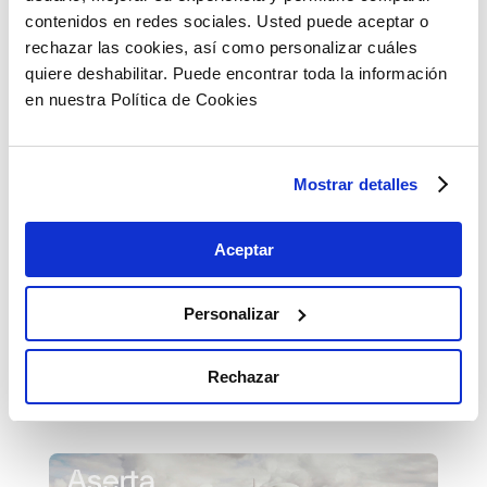
contenidos en redes sociales. Usted puede aceptar o
rechazar las cookies, así como personalizar cuáles
quiere deshabilitar. Puede encontrar toda la información
en nuestra Política de Cookies
ASG y financiación verde
4 Mar 2025
Mostrar detalles
Descarbonización
Economía
Energías
Renovables
Financiación
Industria
Aceptar
Movilidad
Sostenibilidad
Criterios ASG y financiación verde están
Personalizar
marcando la diferencia en las compañías de
todos los sectores. Te contamos cómo en este
Rechazar
artículo.