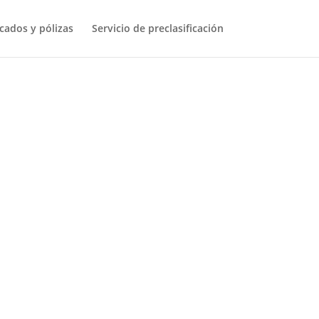
icados y pólizas
Servicio de preclasificación
es en estudio son varias, y dos son claras