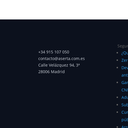
Segur
+34 915 107 050
¿Qu
contacto@aserta.com.es
Zer
Calle Velázquez 94, 3ª
Dev
28006 Madrid
ant
Gar
CN
Ad
Su
Cum
púb
Ar