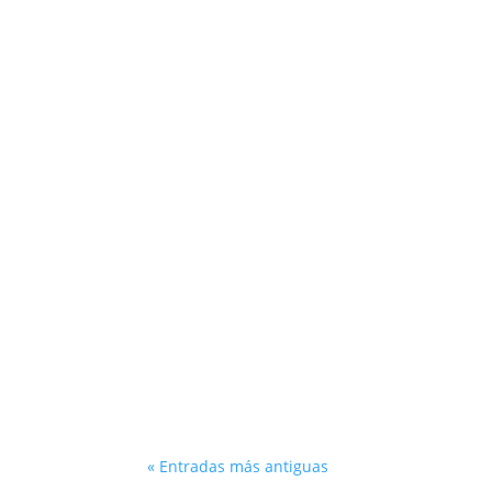
La financiación y conservación de las autop
La recarga de vehículos eléctricos es un seg
« Entradas más antiguas