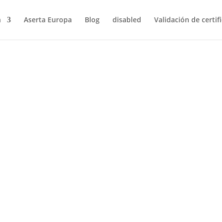
n
Aserta Europa
Blog
disabled
Validación de certif
s son uno de los grandes retos que afronta la industria. Las opcion