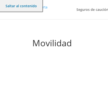
Saltar al contenido
Seguros de caució
Movilidad
En electromovilidad, las baterías sostenible
ganadoras hoy por hoy.