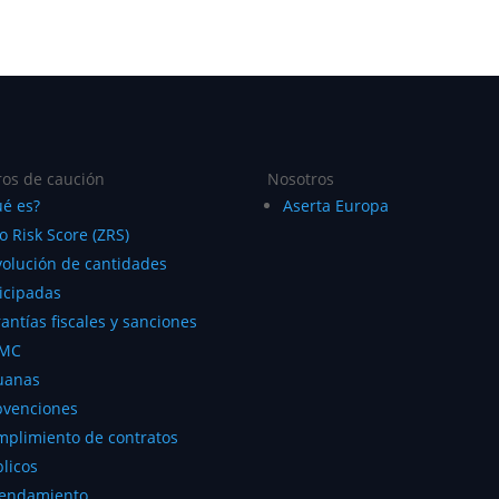
os de caución
Nosotros
é es?
Aserta Europa
o Risk Score (ZRS)
olución de cantidades
icipadas
antías fiscales y sanciones
MC
uanas
bvenciones
plimiento de contratos
licos
rendamiento