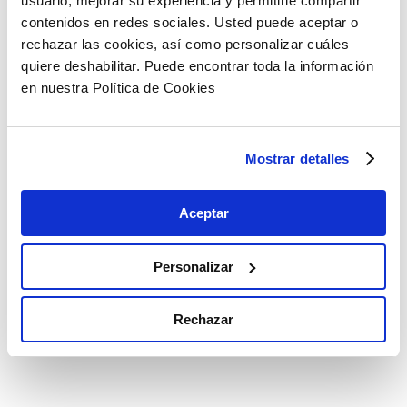
usuario, mejorar su experiencia y permitirle compartir
contenidos en redes sociales. Usted puede aceptar o
rechazar las cookies, así como personalizar cuáles
quiere deshabilitar. Puede encontrar toda la información
en nuestra Política de Cookies
Mostrar detalles
Aceptar
Personalizar
El carbono azul moverá una inversión que se
Rechazar
prevé que llegue a 2,93 mil millones de dólares
en 2030, con una tasa anual de crecimiento por
encima del 14%.