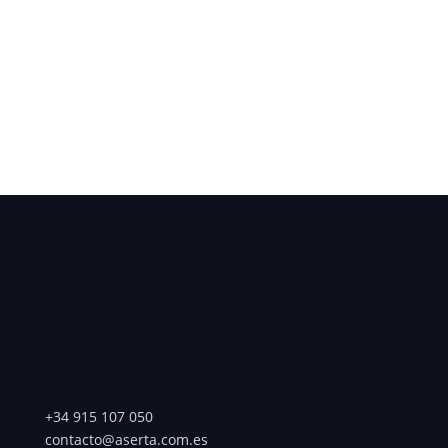
Las catástrofes por el cambio climático han
crecido 5 veces en los últimos 50 años y
el riesgo climático tiene ya una relevancia
generalizada.
+34 915 107 050
contacto@aserta.com.es