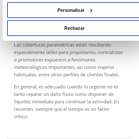
Estas coberturas se establecen o bien ante una
Personalizar
posible pérdida futura de beneficios, o bien para
cubrir el coste ocasionado ante una pérdida
Rechazar
potencial. Esta segunda es más habitual.
Las coberturas paramétricas están resultando
especialmente útiles para propietarios, contratistas
o promotores expuestos a fenómenos
meteorológicos importantes, así como viajeros
habituales, entre otros perfiles de clientes finales.
En general, es adecuado cuando lo urgente no es
tanto reparar un daño físico como disponer de
liquidez inmediata para continuar la actividad. En
resumen, siempre que el tiempo es un factor
crítico.