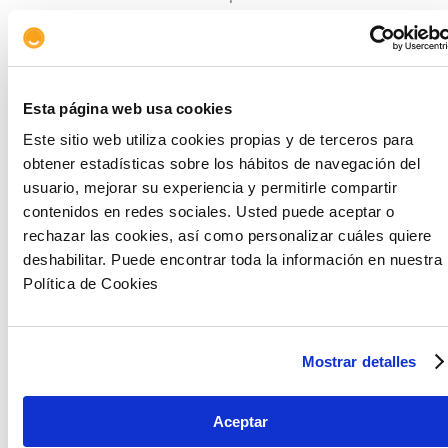
Asegurable
claramente: que afecte a la
seguridad de un activo o fuente de ingresos.
Medible
de forma independiente mediante
Esta página web usa cookies
análisis de terceros.
Objetivo y factual
.
Este sitio web utiliza cookies propias y de terceros para
Ajeno al control
del asegurado.
obtener estadísticas sobre los hábitos de navegación del
usuario, mejorar su experiencia y permitirle compartir
Mediante un análisis externo de datos, las partes,
contenidos en redes sociales. Usted puede aceptar o
aseguradora y asegurado, establecen una
rechazar las cookies, así como personalizar cuáles quiere
indemnización económica para cubrir una pérdida
deshabilitar. Puede encontrar toda la información en nuestra
específica.
Política de Cookies
Una vez que se produce el suceso desencadenante,
se ingresa automáticamente el importe acordado
Mostrar detalles
antes de la pérdida, en el plazo fijado y sin
necesidad de una evaluación de los daños. Así, toda
la información se intercambia antes de la firma del
Aceptar
contrato.