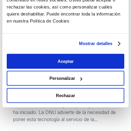
rechazar las cookies, así como personalizar cuáles
quiere deshabilitar. Puede encontrar toda la información
en nuestra Política de Cookies
Mostrar detalles
IA, progreso y desigualdad:
tecnología al servicio de la
Aceptar
humanidad
14 Jul 2025
Clima
Descarbonización
Digitalización
Personalizar
Sostenibilidad
Tecnología
Transformación digital
Rechazar
El debate sobre IA, progreso y desigualdad ya se
ha iniciado. La ONU advierte de la necesidad de
poner esta tecnología al servicio de la
humanidad.