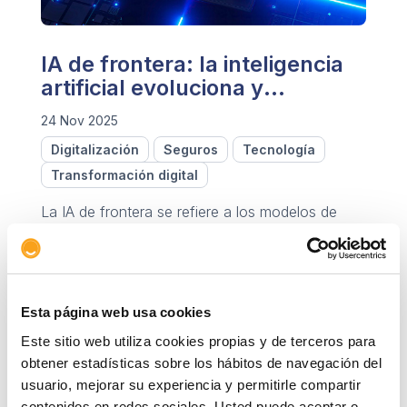
IA de frontera: la inteligencia
artificial evoluciona y
trasciende su sector
24 Nov 2025
Digitalización
Seguros
Tecnología
Transformación digital
La IA de frontera se refiere a los modelos de
Inteligencia Artificial más avanzados, que
compiten con el rendimiento humano en muchas
tareas.
Esta página web usa cookies
Este sitio web utiliza cookies propias y de terceros para
obtener estadísticas sobre los hábitos de navegación del
usuario, mejorar su experiencia y permitirle compartir
contenidos en redes sociales. Usted puede aceptar o