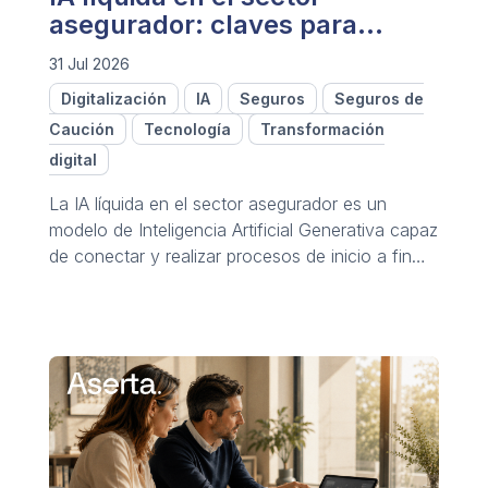
asegurador: claves para
conocer y trazar su aplicación
31 Jul 2026
Digitalización
IA
Seguros
Seguros de
Caución
Tecnología
Transformación
digital
La IA líquida en el sector asegurador es un
modelo de Inteligencia Artificial Generativa capaz
de conectar y realizar procesos de inicio a fin
mediante redes de agentes de IA autónomos
que analizan y actúan en segundos.