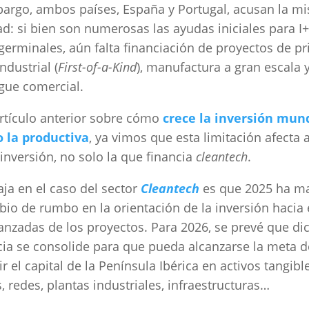
argo, ambos países, España y Portugal, acusan la m
ad: si bien son numerosas las ayudas iniciales para I
germinales, aún falta financiación de proyectos de p
ndustrial (
First-of-a-Kind
), manufactura a gran escala 
gue comercial.
rtículo anterior sobre cómo
crece la inversión mund
o la productiva
, ya vimos que esta limitación afecta 
 inversión, no solo la que financia
cleantech
.
aja en el caso del sector
Cleantech
es que 2025 ha m
io de rumbo en la orientación de la inversión hacia
nzadas de los proyectos. Para 2026, se prevé que di
ia se consolide para que pueda alcanzarse la meta d
ir el capital de la Península Ibérica en activos tangibl
s, redes, plantas industriales, infraestructuras…