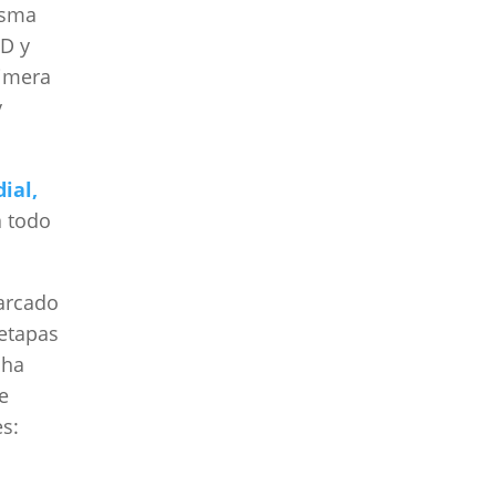
isma
+D y
rimera
y
ial,
a todo
arcado
 etapas
cha
e
es: