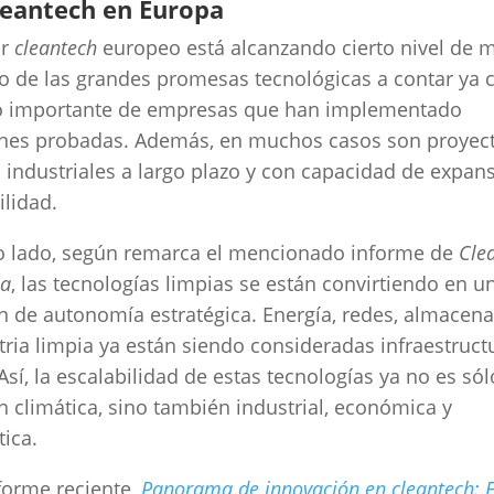
leantech en Europa
or
cleantech
europeo está alcanzando cierto nivel de 
 de las grandes promesas tecnológicas a contar ya 
 importante de empresas que han implementado
ones probadas. Además, en muchos casos son proyec
s industriales a largo plazo y con capacidad de expan
ilidad.
o lado, según remarca el mencionado informe de
Cle
ia
, las tecnologías limpias se están convirtiendo en u
n de autonomía estratégica. Energía, redes, almacen
tria limpia ya están siendo consideradas infraestruct
. Así, la escalabilidad de estas tecnologías ya no es só
n climática, sino también industrial, económica y
tica.
forme reciente,
Panorama de innovación en cleantech: E