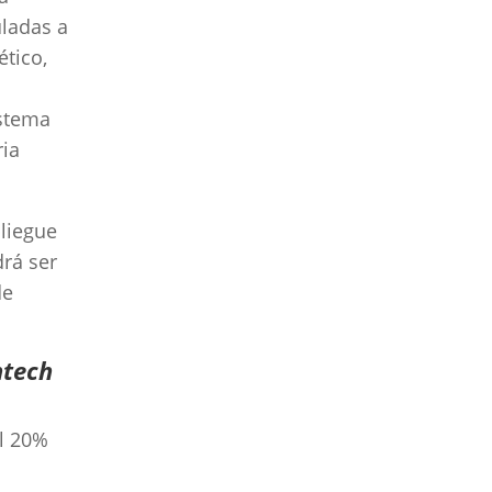
uladas a
ético,
istema
ria
pliegue
drá ser
de
ntech
l 20%