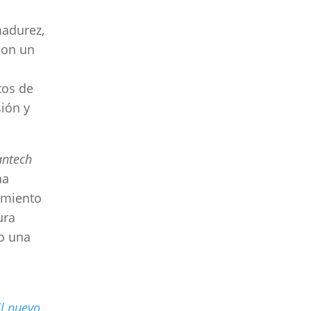
madurez,
con un
tos de
sión y
antech
na
amiento
ura
lo una
l nuevo