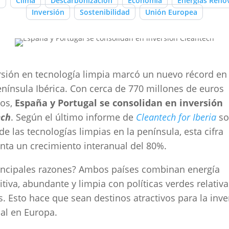
o
Clima
Descarbonización
Economía
Energías Reno
Inversión
Sostenibilidad
Unión Europea
rsión en tecnología limpia marcó un nuevo récord en
enínsula Ibérica. Con cerca de 770 millones de euros
dos,
España y Portugal se consolidan en inversión
ech
. Según el último informe de
Cleantech for Iberia
so
de las tecnologías limpias en la península, esta cifra
nta un crecimiento interanual del 80%.
incipales razones? Ambos países combinan energía
tiva, abundante y limpia con políticas verdes relati
s. Esto hace que sean destinos atractivos para la inve
ial en Europa.