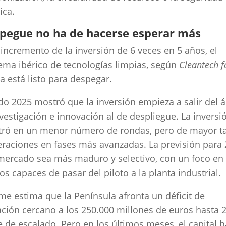
ica.
spegue no ha de hacerse esperar más
incremento de la inversión de 6 veces en 5 años, el
ema ibérico de tecnologías limpias, según
Cleantech f
ya está listo para despegar.
do 2025 mostró que la inversión empieza a salir del 
nvestigación e innovación al de despliegue. La inversi
tró en un menor número de rondas, pero de mayor 
raciones en fases más avanzadas. La previsión para 
mercado sea más maduro y selectivo, con un foco en
os capaces de pasar del piloto a la planta industrial.
rme estima que la Península afronta un déficit de
ación cercano a los 250.000 millones de euros hasta 
e de escalado. Pero en los últimos meses, el capital h