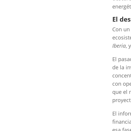
energét
El de
Con un 
ecosist
Iberia
, 
El pasa
de la i
concen
con ope
que el 
proyect
El info
financi
esa fas