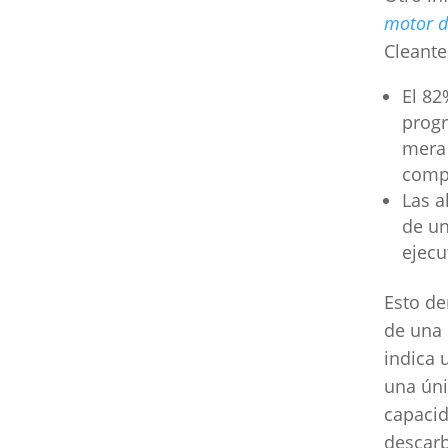
motor d
Cleante
El 82
progr
mera 
compe
Las a
de un
ejecu
Esto de
de una 
indica 
una úni
capacid
descarb