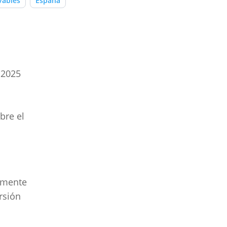
vables
España
 2025
bre el
vamente
rsión