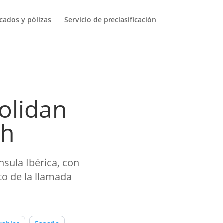
icados y pólizas
Servicio de preclasificación
olidan
ch
nsula Ibérica, con
to de la llamada