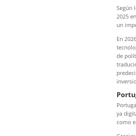
Según l
2025 en
un impo
En 2026
tecnolo
de polí
traduci
predeci
inversi
Portu
Portuga
ya digi
como el
Gracias