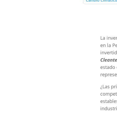
Cambio Climátic
La inve
en la P
inverti
Cleant
estado 
represe
¿Las pr
competi
estable
industr