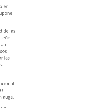
ó en
supone
d de las
diseño
rán
esos
r las
s.
acional
es
en auge.
te a