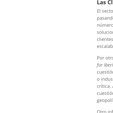
Las C
El sect
pasando
número
soluci
cliente
escalab
Por otr
for Iber
cuestió
o indus
crítica
cuestió
geopolí
Otro in