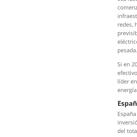
comenza
infraes
redes, 
previsi
eléctri
pesada
Si en 2
efectiv
líder e
energía
Españ
España 
invers
del tota