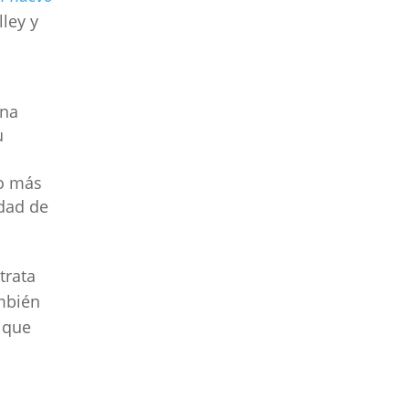
ley y
una
u
o más
idad de
trata
mbién
 que