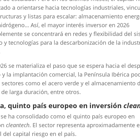
do a orientarse hacia tecnologías industriales, vinc
tructuras y listas para escalar: almacenamiento energ
hidrógeno… Así, el mayor interés inversor en 2026
blemente se concentrará en redes y flexibilidad del s
co y tecnologías para la descarbonización de la indust
.
026 se materializa el paso que se espera hacia el des
o y la implantación comercial, la Península Ibérica po
n sectores como el acero verde y el almacenamiento 
 de larga duración, entre otros.
a, quinto país europeo en inversión
clea
se ha consolidado como el quinto país europeo en
ión
cleantech
. El sector representa aproximadamente e
l del capital riesgo en el país.