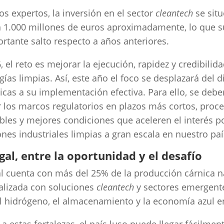
os expertos, la inversión en el sector
cleantech
se situ
 1.000 millones de euros aproximadamente, lo que 
rtante salto respecto a años anteriores.
, el reto es mejorar la ejecución, rapidez y credibilida
gías limpias. Así, este año el foco se desplazará del 
ticas a su implementación efectiva. Para ello, se debe
r los marcos regulatorios en plazos más cortos, proc
bles y mejores condiciones que aceleren el interés po
ones industriales limpias a gran escala en nuestro paí
gal, entre la oportunidad y el desafío
l cuenta con más del 25% de la producción cárnica n
talizada con soluciones
cleantech
y sectores emergent
 hidrógeno, el almacenamiento y la economía azul 
 a estas fortalezas, el país luso puede llegar fácilmen