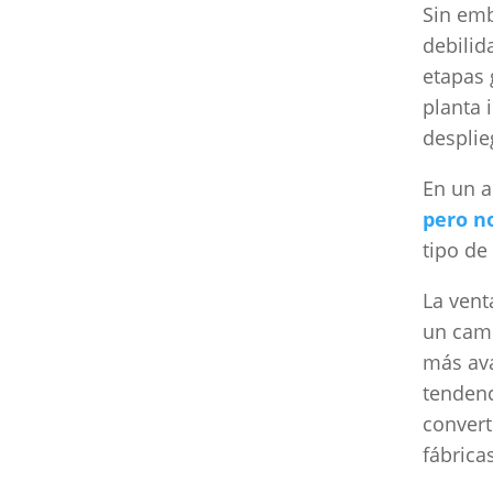
Sin emb
debilid
etapas 
planta i
desplie
En un a
pero n
tipo de
La vent
un camb
más ava
tendenc
convert
fábrica