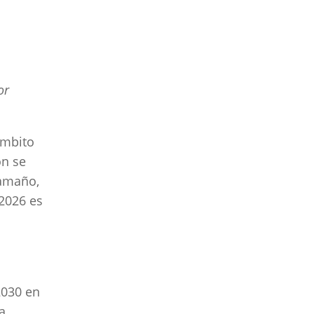
or
ámbito
ón se
tamaño,
2026 es
2030 en
a