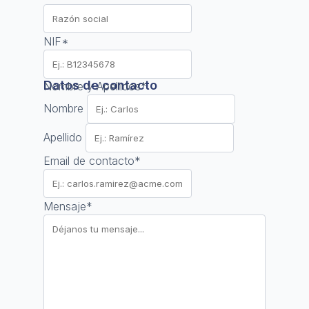
NIF
*
Datos de contacto
Nombre y Apellidos
*
Nombre
Apellido
Email de contacto
*
Mensaje
*