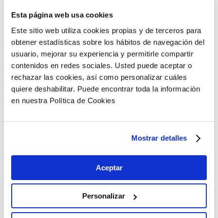
gravemente subfinanciada, pese a su relevancia.
Esta página web usa cookies
Lograr el Objetivo de Desarrollo Sostenible 14 (Vida
submarina) requiere 175.000 millones de dólares
Este sitio web utiliza cookies propias y de terceros para
anuales… Pero solo se han desembolsado 30.000
obtener estadísticas sobre los hábitos de navegación del
millones de dólares desde 2010. Así, el ODS 14 es el
usuario, mejorar su experiencia y permitirle compartir
más subfinanciado de todos.
contenidos en redes sociales. Usted puede aceptar o
rechazar las cookies, así como personalizar cuáles
El organismo internacional señala 5 medidas
quiere deshabilitar. Puede encontrar toda la información
urgentes para asegurar el correcto crecimiento de
en nuestra Política de Cookies
la Economía Oceánica de forma sostenible:
Finalizar el tratado jurídicamente vinculante sobre
contaminación plástica para reducir los residuos y
Mostrar detalles
fomentar el uso de materiales marinos.
Eliminar las barreras comerciales para impulsar el
Aceptar
comercio, especialmente Sur-Sur, en pesca y
acuicultura.
Personalizar
Ampliar la recopilación de datos sobre emisiones,
comercio e inversión en océanos.