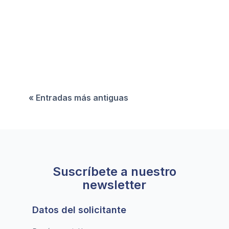
La energía hidroeléctrica sigue siendo
fundamental para la combinación de energías
renovables en muchas regiones del mundo. En
este artículo ahondamos en su vasto potencial y
sus principales desafíos y oportunidades.
« Entradas más antiguas
Suscríbete a nuestro
newsletter
Datos del solicitante