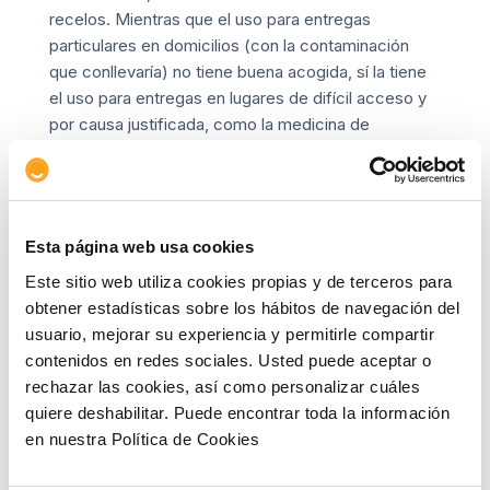
recelos. Mientras que el uso para entregas
particulares en domicilios (con la contaminación
que conllevaría) no tiene buena acogida, sí la tiene
el uso para entregas en lugares de difícil acceso y
por causa justificada, como la medicina de
urgencias.
En los próximos años veremos cómo se va
configurando el escenario de la movilidad y
transporte del futuro, donde son determinantes
Esta página web usa cookies
variables como el acceso a las materias primas y su
Este sitio web utiliza cookies propias y de terceros para
precio, la legislación y las ayudas estatales, el
obtener estadísticas sobre los hábitos de navegación del
desarrollo de infraestructuras (sobre todo de
usuario, mejorar su experiencia y permitirle compartir
recarga de vehículos eléctricos
) y la apuesta por la
contenidos en redes sociales. Usted puede aceptar o
innovación digital.
rechazar las cookies, así como personalizar cuáles
quiere deshabilitar. Puede encontrar toda la información
en nuestra Política de Cookies