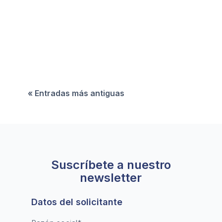
El sector financiero no bancario representa
cerca del 42% del total de los activos del
sistema financiero europeo. Alcanza una
valoración superior a los 50 billones de euros y
rivaliza en tamaño con la banca tradicional.
« Entradas más antiguas
Suscríbete a nuestro
newsletter
Datos del solicitante