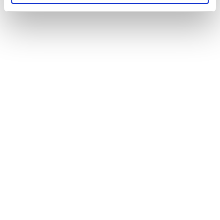
El almacenamiento de electricidad solar en
baterías experimenta un crecimiento sin
precedentes en nuestro país. Los proyectos de
sistemas BESS crecen notablemente a nivel
global.