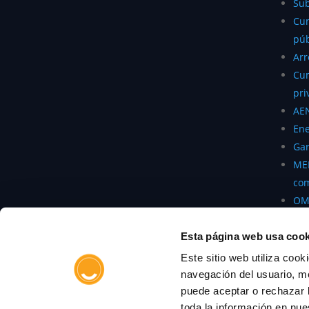
Su
Cum
púb
Ar
Cum
pri
AE
Ene
Gar
MEF
com
OM
ele
Esta página web usa cook
Este sitio web utiliza coo
navegación del usuario, me
puede aceptar o rechazar l
Aserta Europa Seguros y Reaseguros S.A.U.
toda la información en nue