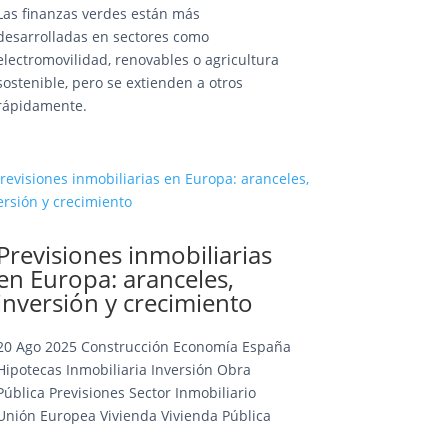
Las finanzas verdes están más
desarrolladas en sectores como
electromovilidad, renovables o agricultura
sostenible, pero se extienden a otros
rápidamente.
Previsiones inmobiliarias
en Europa: aranceles,
inversión y crecimiento
20 Ago 2025
Construcción
Economía
España
Hipotecas
Inmobiliaria
Inversión
Obra
Pública
Previsiones
Sector Inmobiliario
Unión Europea
Vivienda
Vivienda Pública