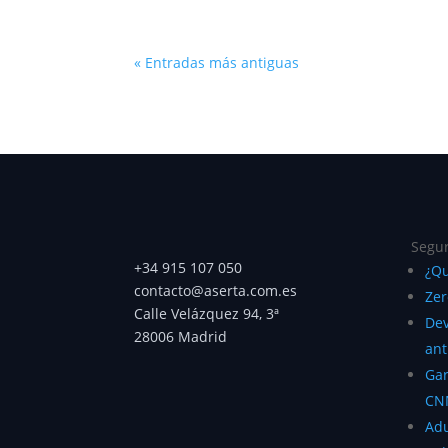
« Entradas más antiguas
Segur
+34 915 107 050
¿Qu
contacto@aserta.com.es
Zer
Calle Velázquez 94, 3ª
Dev
28006 Madrid
ant
Gar
CN
Ad