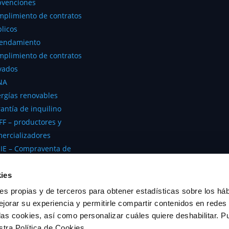
bvenciones
plimiento de contratos
licos
rendamiento
plimiento de contratos
vados
NA
rgías renovables
antía de inquilino
F – productores y
ercializadores
IE – Compraventa de
ctricidad
ies
kies propias y de terceros para obtener estadísticas sobre los há
jorar su experiencia y permitirle compartir contenidos en redes
as cookies, así como personalizar cuáles quiere deshabilitar. P
Política de Privacidad
Aviso legal
Política de Cookies
stra Política de Cookies