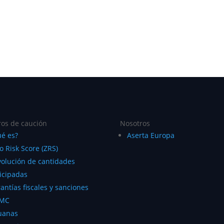
os de caución
Nosotros
é es?
Aserta Europa
o Risk Score (ZRS)
olución de cantidades
icipadas
antías fiscales y sanciones
MC
uanas