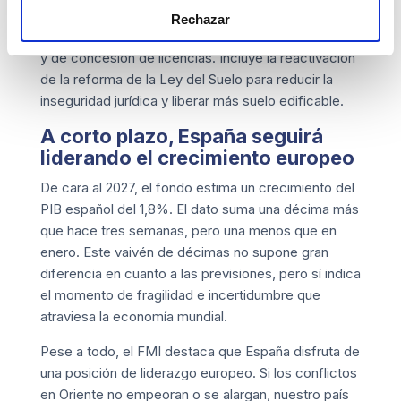
desarrollar políticas que incrementen la
Rechazar
construcción y aceleren los procesos urbanísticos
y de concesión de licencias. Incluye la reactivación
de la reforma de la Ley del Suelo para reducir la
inseguridad jurídica y liberar más suelo edificable.
A corto plazo, España seguirá
liderando el crecimiento europeo
De cara al 2027, el fondo estima un crecimiento del
PIB español del 1,8%. El dato suma una décima más
que hace tres semanas, pero una menos que en
enero. Este vaivén de décimas no supone gran
diferencia en cuanto a las previsiones, pero sí indica
el momento de fragilidad e incertidumbre que
atraviesa la economía mundial.
Pese a todo, el FMI destaca que España disfruta de
una posición de liderazgo europeo. Si los conflictos
en Oriente no empeoran o se alargan, nuestro país