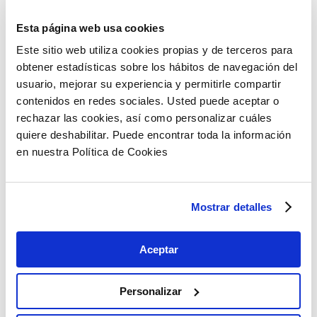
por el conflicto en Oriente Medio.
Esta página web usa cookies
La institución multilateral prevé un crecimiento de la
Este sitio web utiliza cookies propias y de terceros para
economía española del 2,1% este año, con una
obtener estadísticas sobre los hábitos de navegación del
reducción de 2 décimas por los motivos
usuario, mejorar su experiencia y permitirle compartir
anteriormente indicados.
contenidos en redes sociales. Usted puede aceptar o
En materia de vivienda, el organismo duda que el
rechazar las cookies, así como personalizar cuáles
control de precios del alquiler adoptado en Cataluña
quiere deshabilitar. Puede encontrar toda la información
pueda ser eficaz para mejorar la situación. Su
en nuestra Política de Cookies
recomendación es suprimirlos tras su período inicial
de tres años, siempre y cuando una evaluación
rigurosa no recomiende lo contrario.
Mostrar detalles
Desde la implementación de la regulación
autonómica en Cataluña, la subida de los alquileres
Aceptar
se ha contenido. Aunque también se ha dado una
reducción de la oferta y un desplazamiento de
Personalizar
pisos hacia usos alternativos (venta o alquiler de
temporada), apunta el FMI. Por ello, aconseja