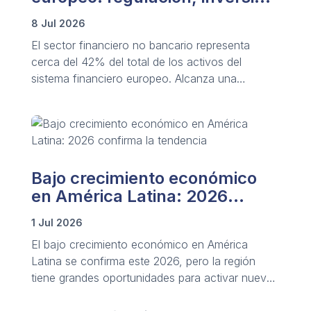
y riesgo
8 Jul 2026
El sector financiero no bancario representa
cerca del 42% del total de los activos del
sistema financiero europeo. Alcanza una
valoración superior a los 50 billones de euros y
rivaliza en tamaño con la banca tradicional.
Bajo crecimiento económico
en América Latina: 2026
confirma la tendencia
1 Jul 2026
El bajo crecimiento económico en América
Latina se confirma este 2026, pero la región
tiene grandes oportunidades para activar nueva
palancas de desarrollo.