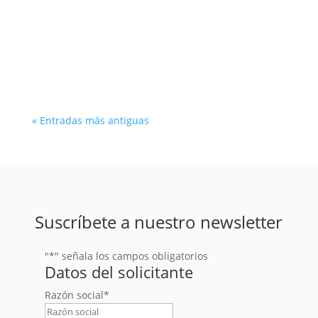
El bajo crecimiento económico en América
Latina se confirma este 2026, pero la región
tiene grandes oportunidades para activar
nueva palancas de desarrollo.
« Entradas más antiguas
Suscríbete a nuestro newsletter
"
*
" señala los campos obligatorios
Datos del solicitante
Razón social
*