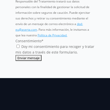
Responsable del Tratamiento tratará sus datos
personales con la finalidad de gestionar la solicitud de
información sobre seguros de caución. Puede ejercitar
sus derechos y retirar su consentimiento mediante el
envío de un mensaje de correo electrónico a
dpd-
eu@aserta.com
. Para más información, le invitamos a
que lea nuestra
Política de Privacidad.
Consentimiento
*
Doy mi consentimiento para recoger y tratar
mis datos a través de este formulario.