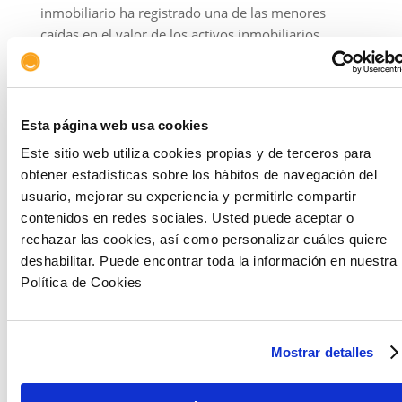
inmobiliario ha registrado una de las menores
caídas en el valor de los activos inmobiliarios
(-13%), muy por debajo de la media europea y lejos
de graves descensos como los de Irlanda o
Alemania.
Esta página web usa cookies
Además, en el tercer trimestre de 2024, España
Este sitio web utiliza cookies propias y de terceros para
logró retornos positivos tanto por rentas como por
obtener estadísticas sobre los hábitos de navegación del
revalorización del capital.
usuario, mejorar su experiencia y permitirle compartir
Todo ello ha consolidado su posición como uno de
contenidos en redes sociales. Usted puede aceptar o
los mercados más sólidos y atractivos para los
rechazar las cookies, así como personalizar cuáles quiere
inversores.
deshabilitar. Puede encontrar toda la información en nuestra
Política de Cookies
De hecho, España se ha colocado en cabeza como
el destino de la inversión inmobiliaria internacional,
en concreto para el capital proveniente de
Mostrar detalles
Latinoamérica. Por segmentos, oficinas y hoteles se
consolidan como los sectores más atractivos para
los inversores latinoamericanos. En cuanto a la