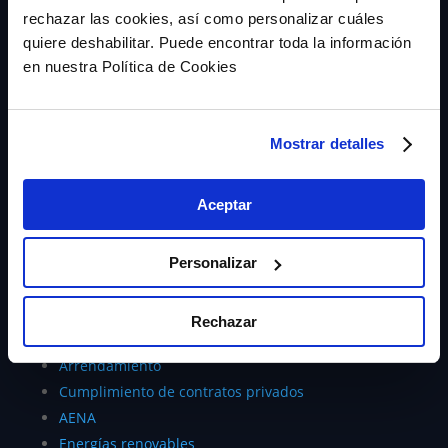
rechazar las cookies, así como personalizar cuáles
quiere deshabilitar. Puede encontrar toda la información
en nuestra Política de Cookies
Mostrar detalles
Seguros de caución
¿Qué es?
Aceptar
Zero Risk Score (ZRS)
Devolución de cantidades anticipadas
Garantías fiscales y sanciones CNMC
Personalizar
Aduanas
Subvenciones
Rechazar
Cumplimiento de contratos públicos
Arrendamiento
Cumplimiento de contratos privados
AENA
Energías renovables