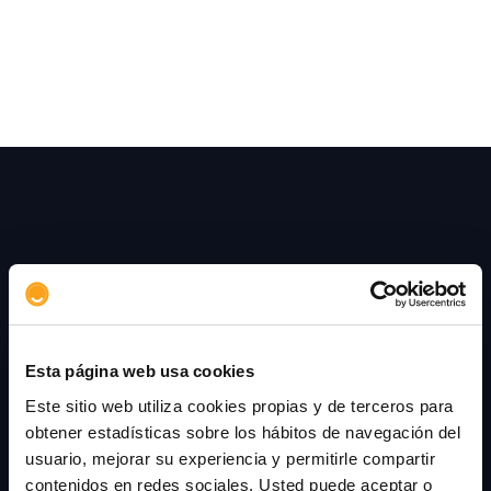
digitalización.
Esta página web usa cookies
+34 915 107 050
Este sitio web utiliza cookies propias y de terceros para
contacto@aserta.com.es
obtener estadísticas sobre los hábitos de navegación del
Calle Velázquez 94, 3ª
usuario, mejorar su experiencia y permitirle compartir
28006 Madrid
contenidos en redes sociales. Usted puede aceptar o