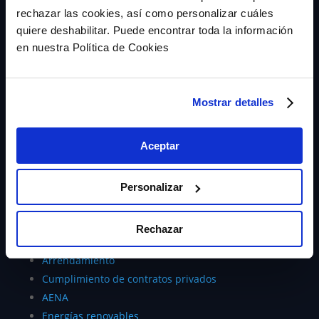
rechazar las cookies, así como personalizar cuáles
quiere deshabilitar. Puede encontrar toda la información
en nuestra Política de Cookies
Mostrar detalles
Seguros de caución
¿Qué es?
Aceptar
Zero Risk Score (ZRS)
Devolución de cantidades anticipadas
Garantías fiscales y sanciones CNMC
Personalizar
Aduanas
Subvenciones
Rechazar
Cumplimiento de contratos públicos
Arrendamiento
Cumplimiento de contratos privados
AENA
Energías renovables