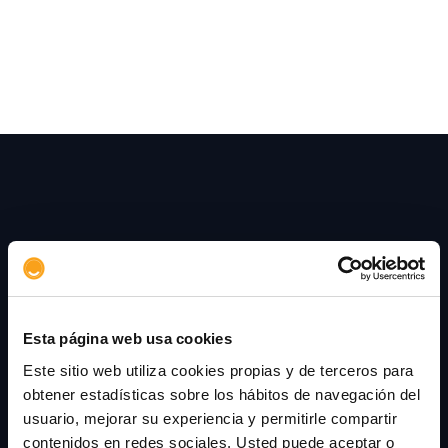
factores externos.
Esta página web usa cookies
+34 915 107 050
Este sitio web utiliza cookies propias y de terceros para
contacto@aserta.com.es
obtener estadísticas sobre los hábitos de navegación del
Calle Velázquez 94, 3ª
usuario, mejorar su experiencia y permitirle compartir
28006 Madrid
contenidos en redes sociales. Usted puede aceptar o