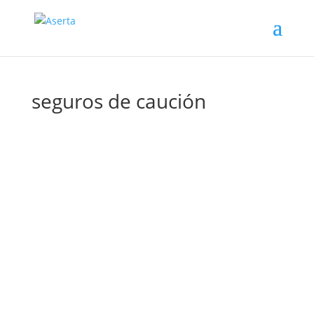
seguros de caución
Los seguros de caución en 2025 crecerán
gracias a su flexibilidad para adaptarse al
mercado, pero también impulsados por