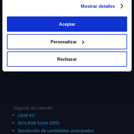
Mostrar detalles
Aceptar
+34 915 107 050
contacto@aserta.com.es
Personalizar
Calle Velázquez 94, 3ª
28006 Madrid
Rechazar
Seguros de caución
¿Qué es?
Zero Risk Score (ZRS)
Devolución de cantidades anticipadas