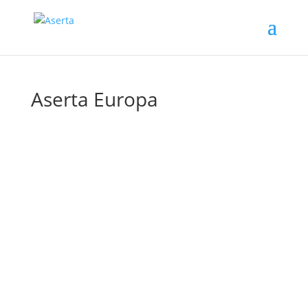
Aserta Europa
Aserta llega a Portugal y lo celebra con un
evento que también es conmemorativo de su