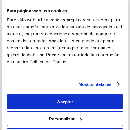
Esta página web usa cookies
Suscríbete a nuestro
Este sitio web utiliza cookies propias y de terceros para
newsletter
obtener estadísticas sobre los hábitos de navegación del
usuario, mejorar su experiencia y permitirle compartir
contenidos en redes sociales. Usted puede aceptar o
Datos del solicitante
rechazar las cookies, así como personalizar cuáles
Razón social
*
quiere deshabilitar. Puede encontrar toda la información
en nuestra Política de Cookies
Mostrar detalles
NIF
*
Aceptar
Datos de contacto
Personalizar
Nombre y Apellidos
*