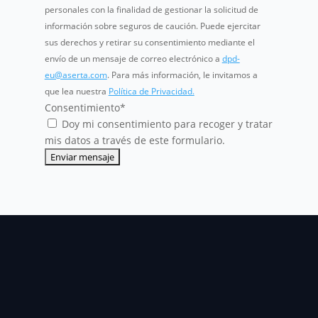
personales con la finalidad de gestionar la solicitud de
información sobre seguros de caución. Puede ejercitar
sus derechos y retirar su consentimiento mediante el
envío de un mensaje de correo electrónico a
dpd-
eu@aserta.com
. Para más información, le invitamos a
que lea nuestra
Política de Privacidad.
Consentimiento
*
Doy mi consentimiento para recoger y tratar
mis datos a través de este formulario.