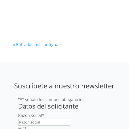
La inteligencia aumentada refleja un modelo
en el que las herramientas de IA se conciben
como apoyo al profesional humano, no como
sustitución mediante la automatización.
« Entradas más antiguas
Suscríbete a nuestro newsletter
"
*
" señala los campos obligatorios
Datos del solicitante
Razón social
*
NIF
*