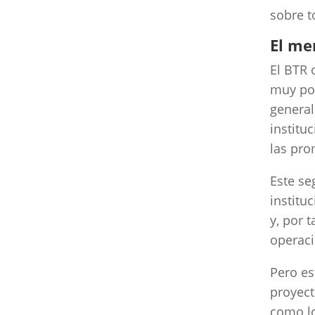
sobre t
El me
El BTR 
muy pop
general
institu
las pro
Este se
institu
y, por 
operaci
Pero es
proyect
como lo