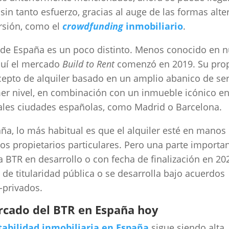
r sin tanto esfuerzo, gracias al auge de las formas alte
rsión, como el
crowdfunding
inmobiliario
.
 de España es un poco distinto. Menos conocido en n
quí el mercado
Build to Rent
comenzó en 2019. Su prop
epto de alquiler basado en un amplio abanico de ser
er nivel, en combinación con un inmueble icónico en
ales ciudades españolas, como Madrid o Barcelona.
ña, lo más habitual es que el alquiler esté en manos
s propietarios particulares. Pero una parte importa
ta BTR en desarrollo o con fecha de finalización en 20
 de titularidad pública o se desarrolla bajo acuerdos
-privados.
rcado del BTR en España hoy
tabilidad inmobiliaria en España
sigue siendo alta.