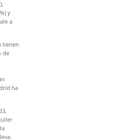
),
%) y
ale a
a tienen
% de
án
drid ha
23,
uiler
la
leva,