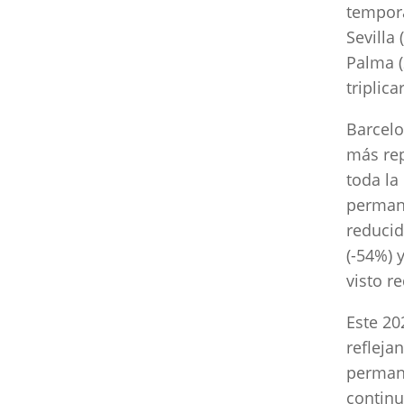
tempora
Sevilla
Palma (
triplic
Barcelo
más rep
toda la 
permane
reducid
(-54%) 
visto r
Este 20
refleja
permane
continu