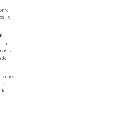
 para
es, lo
l
, un
crisis
sde
erreno
mo
 del