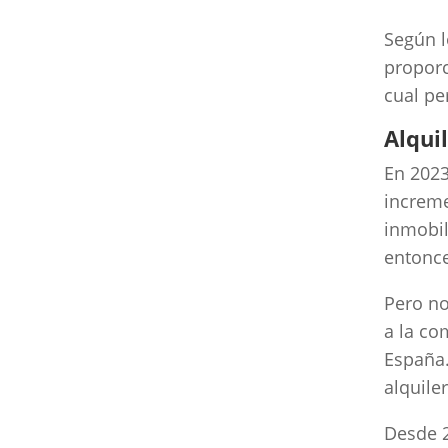
Según l
proporc
cual pe
Alqui
En 2023
increme
inmobil
entonce
Pero no
a la co
España.
alquile
Desde 2