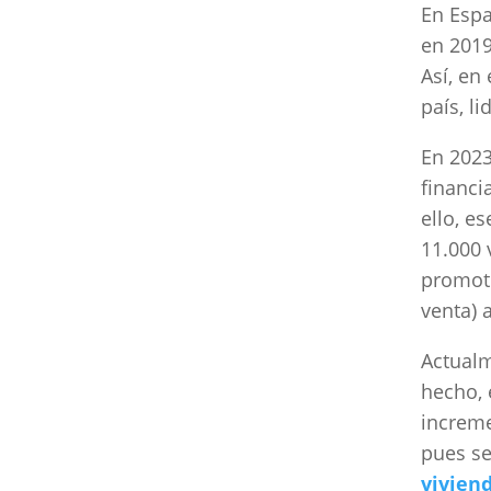
En Espa
en 2019
Así, en
país, l
En 2023
financi
ello, e
11.000 
promot
venta) 
Actualm
hecho, 
increme
pues se
vivien