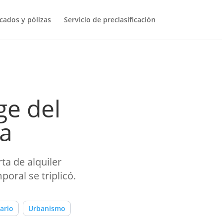
icados y pólizas
Servicio de preclasificación
ge del
da
ta de alquiler
oral se triplicó.
ario
Urbanismo