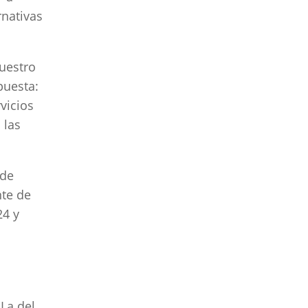
rnativas
uestro
uesta:
vicios
 las
 de
nte de
24 y
 La del