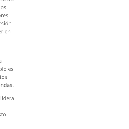
mos
ores
rsión
er en
e
a
plo es
tos
endas.
 lidera
sto