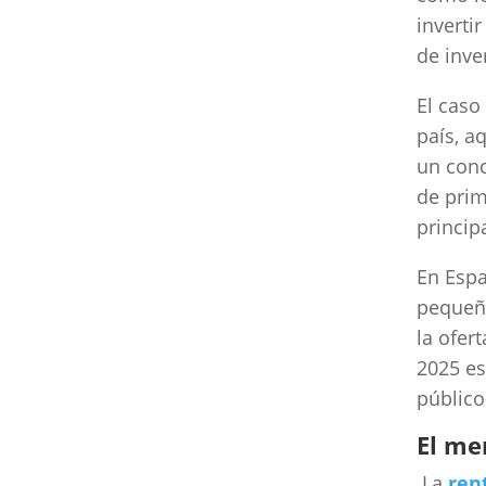
inverti
de inve
El caso
país, a
un conc
de prim
princip
En Espa
pequeño
la ofer
2025 es
público
El me
La
ren