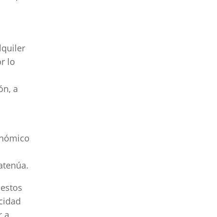
lquiler
r lo
ón, a
conómico
 atenúa.
 estos
cidad
r a