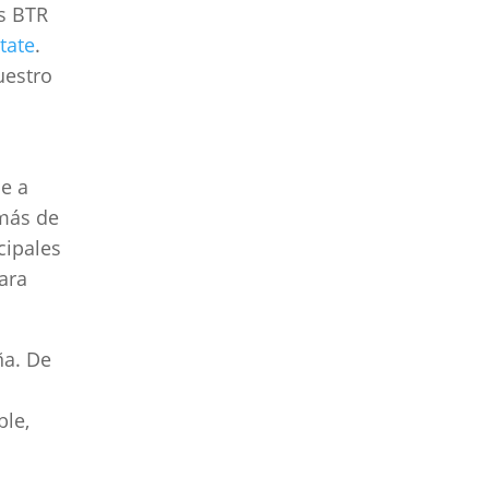
es BTR
tate
.
uestro
se a
 más de
cipales
ara
ña. De
ble,