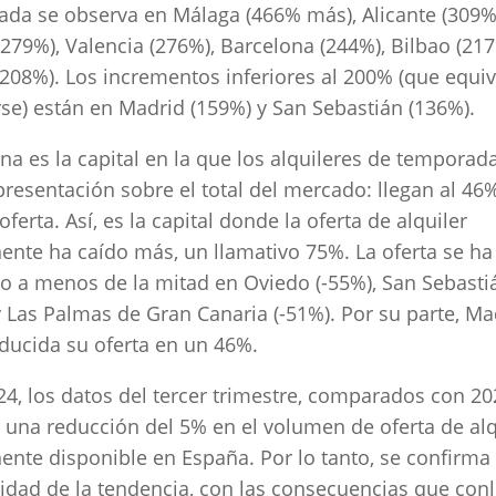
da se observa en Málaga (466% más), Alicante (309%
 (279%), Valencia (276%), Barcelona (244%), Bilbao (217
208%). Los incrementos inferiores al 200% (que equiv
arse) están en Madrid (159%) y San Sebastián (136%).
na es la capital en la que los alquileres de temporad
resentación sobre el total del mercado: llegan al 46
oferta. Así, es la capital donde la oferta de alquiler
nte ha caído más, un llamativo 75%. La oferta se ha
o a menos de la mitad en Oviedo (-55%), San Sebasti
y Las Palmas de Gran Canaria (-51%). Por su parte, Ma
educida su oferta en un 46%.
24, los datos del tercer trimestre, comparados con 20
n una reducción del 5% en el volumen de oferta de alq
nte disponible en España. Por lo tanto, se confirma 
idad de la tendencia, con las consecuencias que conl