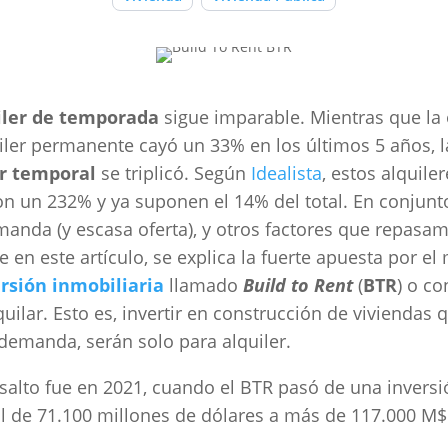
iler de temporada
sigue imparable. Mientras que la 
iler permanente cayó un 33% en los últimos 5 años, l
er temporal
se triplicó. Según
Idealista
, estos alquile
on un 232% y ya suponen el 14% del total. En conjunt
manda (y escasa oferta), y otros factores que repas
e en este artículo, se explica la fuerte apuesta por e
rsión inmobiliaria
llamado
Build to Rent
(
BTR
) o co
quilar. Esto es, invertir en construcción de viviendas 
 demanda, serán solo para alquiler.
 salto fue en 2021, cuando el BTR pasó de una inversi
 de 71.100 millones de dólares a más de 117.000 M$