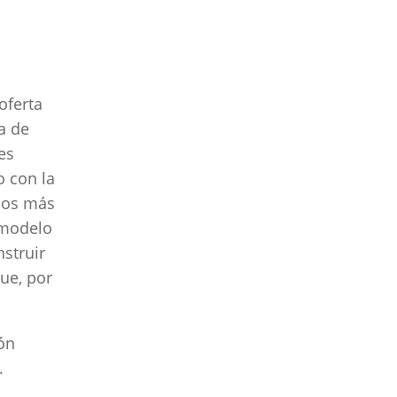
oferta
a de
res
o con la
amos más
l modelo
nstruir
que, por
ón
.