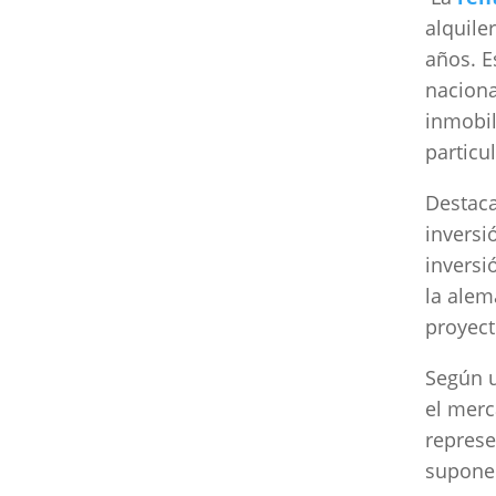
alquile
años. E
naciona
inmobil
particul
Destaca
inversi
inversi
la alem
proyect
Según u
el merc
represe
supone 