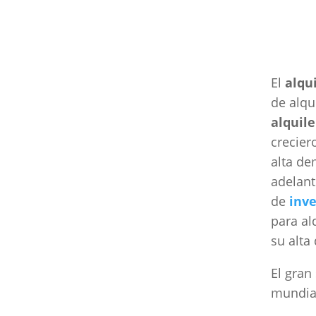
El
alqu
de alqu
alquil
crecier
alta de
adelant
de
inve
para al
su alta
El gran
mundial