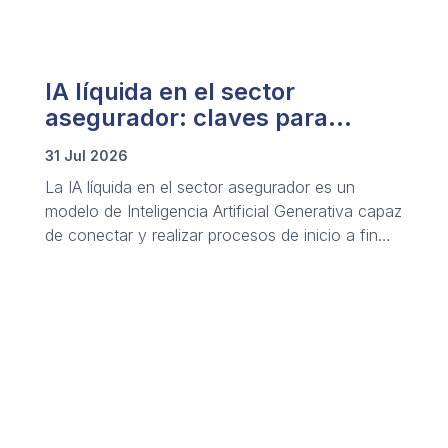
IA líquida en el sector
asegurador: claves para
conocer y trazar su aplicación
31 Jul 2026
La IA líquida en el sector asegurador es un
modelo de Inteligencia Artificial Generativa capaz
de conectar y realizar procesos de inicio a fin
mediante redes de agentes de IA autónomos
que analizan y actúan en segundos.