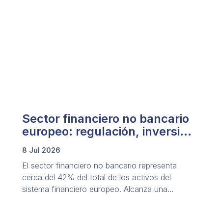
Sector financiero no bancario
europeo: regulación, inversión
y riesgo
8 Jul 2026
El sector financiero no bancario representa
cerca del 42% del total de los activos del
sistema financiero europeo. Alcanza una
valoración superior a los 50 billones de euros y
rivaliza en tamaño con la banca tradicional.