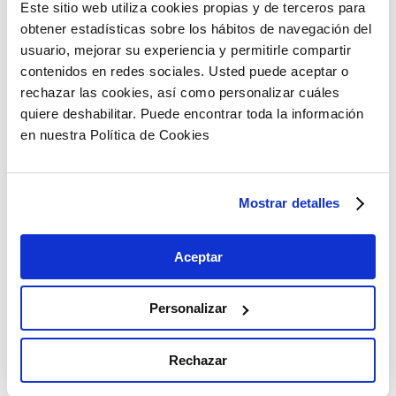
El sector ya empieza a acusar algunas
Este sitio web utiliza cookies propias y de terceros para
consecuencias: subida de primas y reducción de
obtener estadísticas sobre los hábitos de navegación del
coberturas. También ampliación de plazos, debido a
usuario, mejorar su experiencia y permitirle compartir
las complejidades legales y administrativas. La
contenidos en redes sociales. Usted puede aceptar o
incertidumbre jurídica y el vacío en gobernanza
rechazar las cookies, así como personalizar cuáles
ocasionan ya nuevos costes fijos en el sector. Sin
quiere deshabilitar. Puede encontrar toda la información
un mecanismo de evaluación de riesgo de la IA
en nuestra Política de Cookies
confiable y estandarizado, las aseguradoras son
conservadoras. Y toman medidas que encarecen
los productos aseguradores para estas empresas.
Mostrar detalles
Los próximos meses serán decisivos para ahondar
en las implicaciones y consecuencias del avance
Aceptar
de la IA en el sector asegurador.
Personalizar
Rechazar
Copiar link