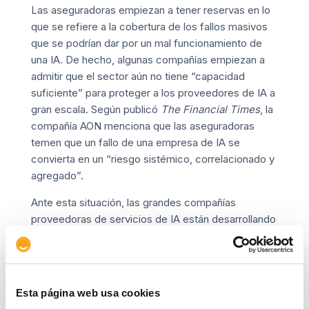
Las aseguradoras empiezan a tener reservas en lo
que se refiere a la cobertura de los fallos masivos
que se podrían dar por un mal funcionamiento de
una IA. De hecho, algunas compañías empiezan a
admitir que el sector aún no tiene “capacidad
suficiente” para proteger a los proveedores de IA a
gran escala. Según publicó
The Financial Times
, la
compañía AON menciona que las aseguradoras
temen que un fallo de una empresa de IA se
convierta en un “riesgo sistémico, correlacionado y
agregado”.
Ante esta situación, las grandes compañías
proveedoras de servicios de IA están desarrollando
formas de autoasegurarse. O bien destinan fondos
de inversores o incluso crean una
captive
o
aseguradora propia para cubrir riesgos internos si
las aseguradoras del mercado no lo hacen.
Esta página web usa cookies