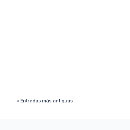
El bajo crecimiento económico en América
Latina se confirma este 2026, pero la región
tiene grandes oportunidades para activar nueva
palancas de desarrollo.
« Entradas más antiguas