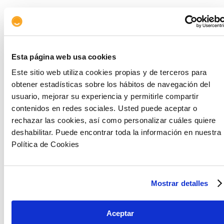
Esta página web usa cookies
El sector financiero no bancario representa
Este sitio web utiliza cookies propias y de terceros para
cerca del 42% del total de los activos del
obtener estadísticas sobre los hábitos de navegación del
sistema financiero europeo. Alcanza una
usuario, mejorar su experiencia y permitirle compartir
valoración superior a los 50 billones de euros y
contenidos en redes sociales. Usted puede aceptar o
rivaliza en tamaño con la banca tradicional.
rechazar las cookies, así como personalizar cuáles quiere
deshabilitar. Puede encontrar toda la información en nuestra
Política de Cookies
Mostrar detalles
Aceptar