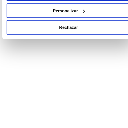
Personalizar
Rechazar
El bajo crecimiento económico en América
Latina se confirma este 2026, pero la región
tiene grandes oportunidades para activar
nueva palancas de desarrollo.