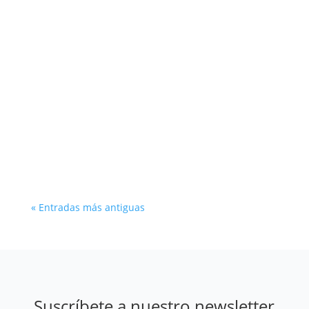
La vivienda y el crecimiento económico en
España están profundamente relacionados
porque el sector inmobiliario actúa como un
motor directo del PIB. Revisamos las claves en
el ciclo económico actual.
« Entradas más antiguas
Suscríbete a nuestro newsletter