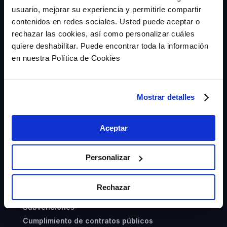
usuario, mejorar su experiencia y permitirle compartir
contacto@aserta.com.es
Calle Velázquez 94, 3ª
contenidos en redes sociales. Usted puede aceptar o
28006 Madrid
rechazar las cookies, así como personalizar cuáles
quiere deshabilitar. Puede encontrar toda la información
en nuestra Política de Cookies
Mostrar detalles
Seguros de caución
Aceptar
¿Qué es?
Zero Risk Score (ZRS)
Personalizar
Devolución de cantidades anticipadas
Garantías fiscales y sanciones CNMC
Rechazar
Aduanas
Subvenciones
Cumplimiento de contratos públicos