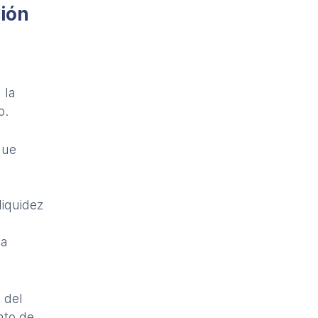
ción
 la
o.
que
liquidez
la
 del
nto de