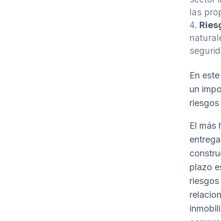
las pro
Ries
natural
seguri
En este
un impo
riesgos 
El más 
entrega
constru
plazo e
riesgos
relacio
inmobil