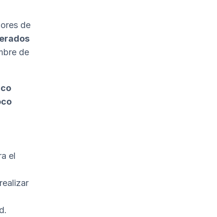
dores de
derados
mbre de
ico
oco
a el
realizar
d.