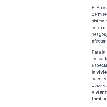
El Banc
permiten
sistémi
herrami
riesgos
afectar
Para la 
indicad
Especia
la vivi
hace cu
observa
vivien
famili