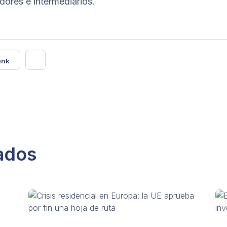
ores e intermediarios.
ink
nados