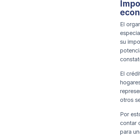
Impor
econ
El orga
especia
su impo
potenci
constat
El créd
hogares
represe
otros s
Por est
contar 
para una