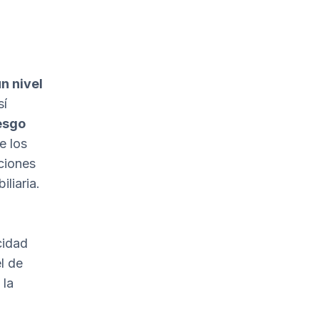
n nivel
sí
esgo
e los
aciones
liaria.
cidad
el de
 la