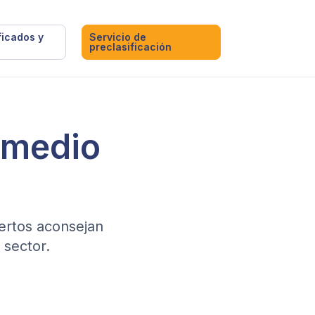
ficados y
Servicio de
preclasificación
l medio
pertos aconsejan
 sector.