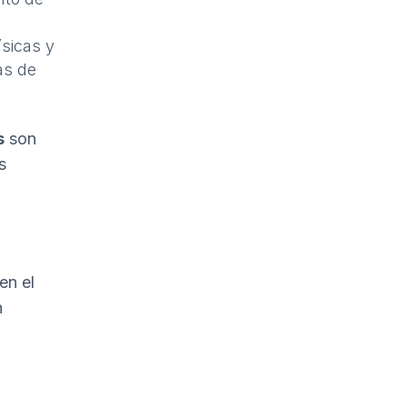
ísicas y
as de
s
son
s
en el
n