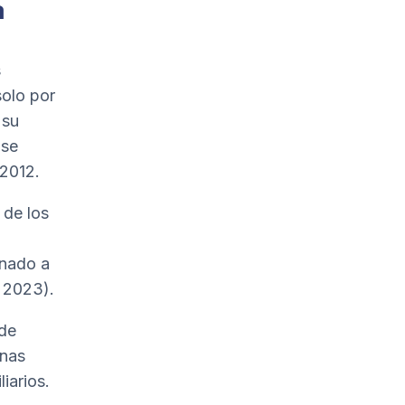
a
s
solo por
 su
 se
 2012.
 de los
inado a
e 2023).
 de
anas
iarios.