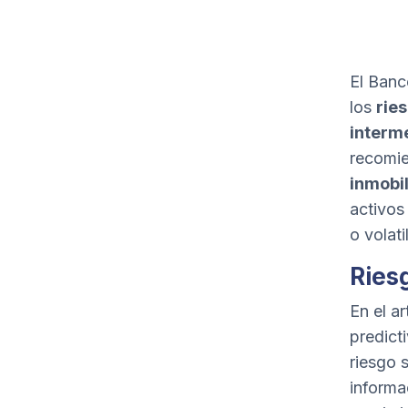
El Banc
los
ries
interm
recomie
inmobil
activos
o volat
Ries
En el a
predicti
riesgo s
informa