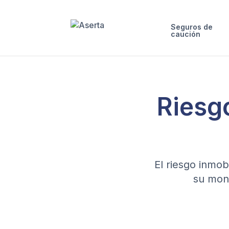
Saltar al contenido
Seguros de
caución
Riesgo
El riesgo inmob
su moni