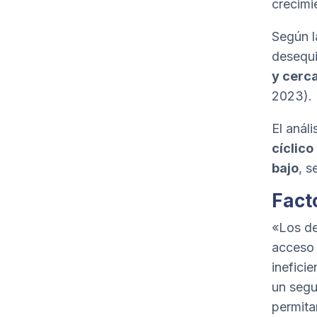
crecimi
Según l
desequi
y cerca
2023).
El anál
cíclico
bajo
, s
Fact
«Los de
acceso 
inefici
un segu
permita