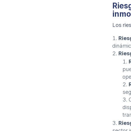
Ries
inmob
Los rie
Ries
dinámic
Ries
pue
ope
seg
dis
tra
Ries
sector 