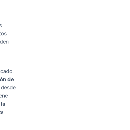
s
tos
eden
rcado.
ón de
s desde
iene
e
la
as