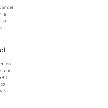
dor del
 la
e su
on
ol
er, en
de que
e en
res
para