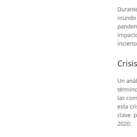
Durante
mundo s
pandemi
impacto
inciert
Crisi
Un anál
término
las com
esta cr
clave p
2020: