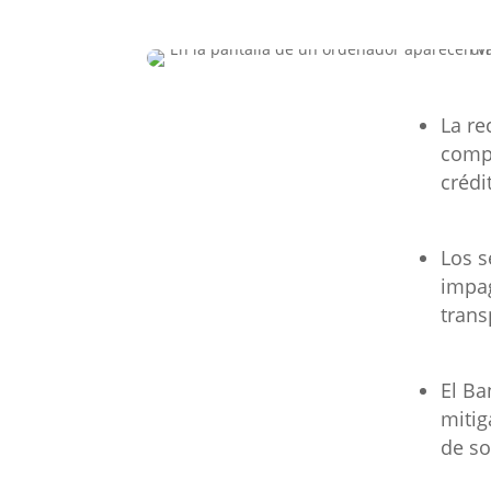
La re
compo
crédi
Los s
impag
trans
El Ba
mitig
de so