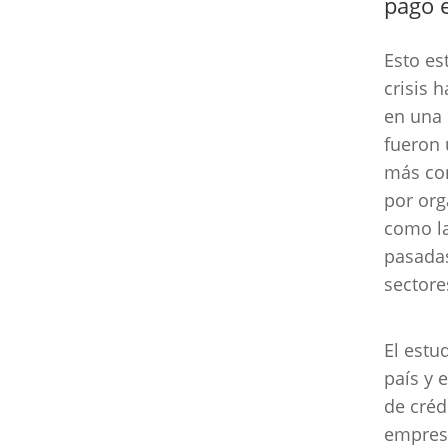
pago 
Esto es
crisis 
en una 
fueron 
más con
por org
como la
pasadas
sectore
El estu
país y 
de créd
empresa