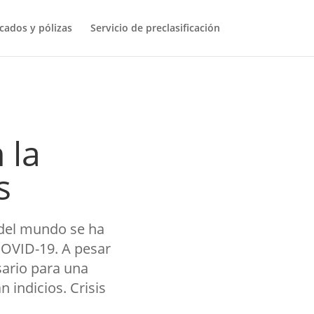
icados y pólizas
Servicio de preclasificación
 la
s
 del mundo se ha
COVID-19. A pesar
ario para una
 indicios. Crisis