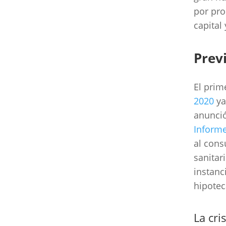
por pro
capital
Prev
El prim
2020
ya
anunció
Informe
al cons
sanitar
instanc
hipotec
La cri