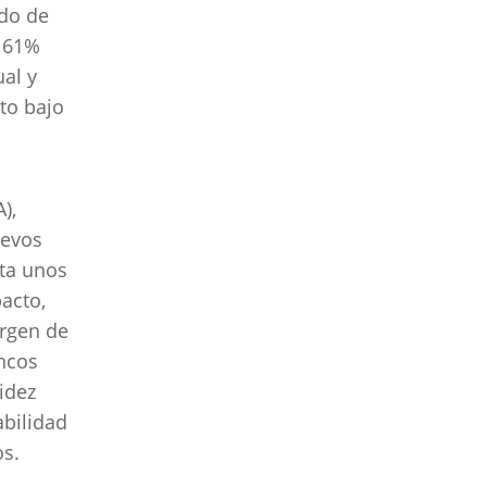
ado de
l 61%
ual y
to bajo
),
uevos
nta unos
acto,
rgen de
ancos
idez
abilidad
os.