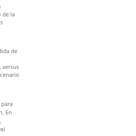
s
 de la
as
dida de
, versus
scenario
 para
n. En
,
el