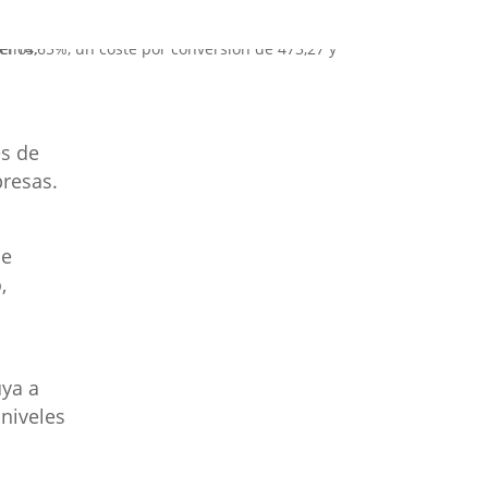
es de
presas.
de
,
uya a
niveles