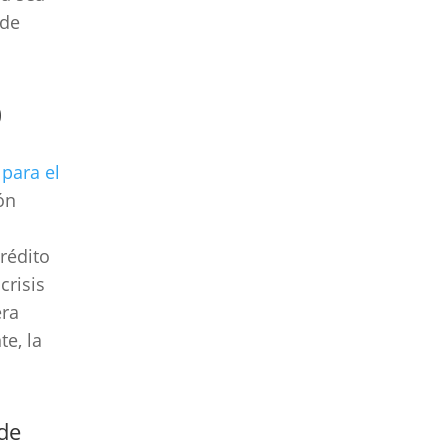
 de
0
para el
ón
crédito
crisis
era
te, la
 de