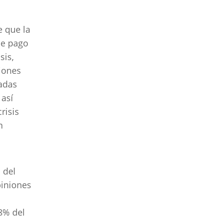
e que la
de pago
sis,
iones
cadas
 así
risis
n
 del
piniones
8% del