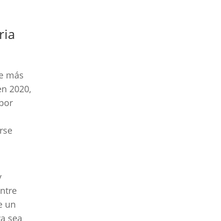
ria
de más
en 2020,
por
rse
y
ntre
e un
ya sea