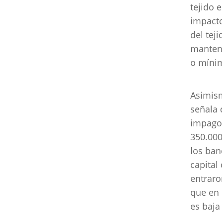
tejido 
impacto
del tej
mantend
o míni
Asimism
señala 
impagos
350.000
los ban
capital
entraro
que en 
es baja