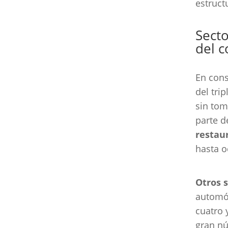
estructu
Secto
del c
En con
del tri
sin tom
parte d
restau
hasta o
Otros 
automóv
cuatro 
gran nú