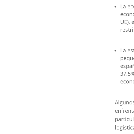
La e
econo
UE), 
restr
La es
peque
españ
37.5%
econó
Algunos
enfrent
particul
logísti