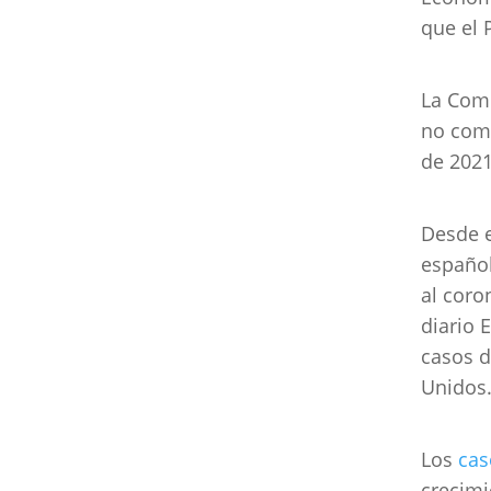
que el 
La Comi
no comp
de 2021
Desde e
español
al coro
diario 
casos d
Unidos
Los
cas
crecimi