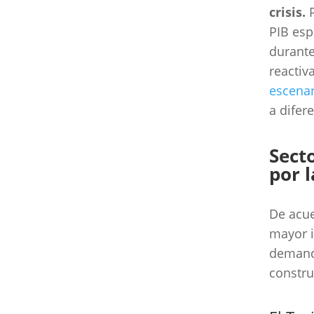
crisis.
PIB esp
durante
reactiv
escenar
a difer
Sect
por l
De acue
mayor i
demanda
constru