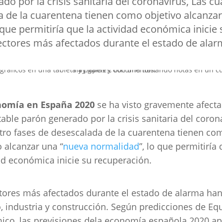
do por la crisis sanitaria del coronavirus, Las cu
 de la cuarentena tienen como objetivo alcanza
que permitiría que la actividad económica inicie
ectores más afectados durante el estado de alar
nomía en España 2020
se ha visto gravemente afecta
itable parón generado por la crisis sanitaria del coron
tro fases de desescalada de la cuarentena tienen co
o alcanzar una “
nueva normalidad
”, lo que permitiría 
ad económica inicie su recuperación.
tores más afectados durante el estado de alarma han
, industria y construcción. Según predicciones de Eq
co, las previsiones dela economía española 2020 a