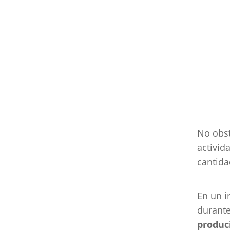
No obst
activid
cantida
En un i
durante
produc