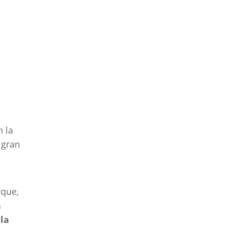
 la
 gran
 que,
a
la