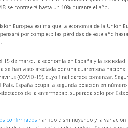
PIB se contraerá hasta un 10% durante el año.
sión Europea estima que la economía de la Unión E
ensará por completo las pérdidas de este año hasta
.
l 15 de marzo, la economía en España y la sociedad
a se han visto afectada por una cuarentena nacional
navirus (COVID-19), cuyo final parece comenzar. Segú
El País, España ocupa la segunda posición en número
etectados de la enfermedad, superada solo por Esta
.
os confirmados
han ido disminuyendo y la variación
ento de casos día a día ha descendido. En mes y medi