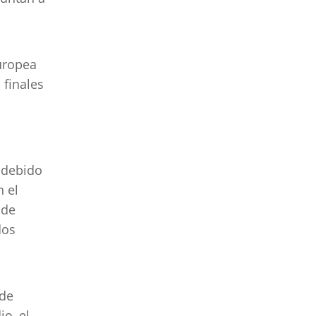
uropea
 finales
 debido
n el
 de
dos
 de
o, el