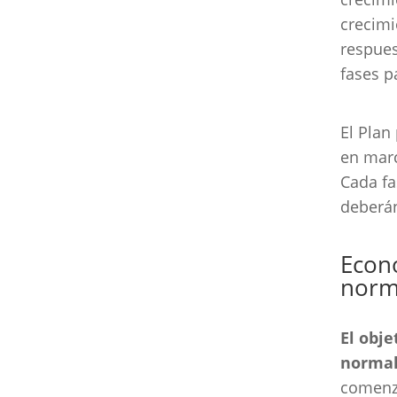
crecimi
respues
fases p
El Plan
en marc
Cada f
deberán
Econo
norm
El obj
normali
comenza