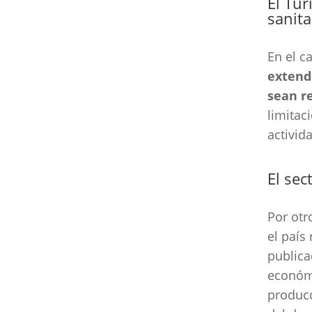
El Tur
sanita
En el c
extend
sean r
limitac
activid
El se
Por otr
el país
public
económi
producc