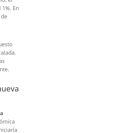
l 1%. En
 de
uesto
calada.
as
nte.
nueva
va
nómica
niciaría