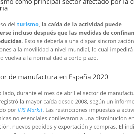
ismo como principal sector afectado por la cr
ria
aso del
turismo
, la caída de la actividad puede
erse incluso después que las medidas de confina
educidas
. Esto se debería a una dispar sincronización
iones a la movilidad a nivel mundial, lo cual impedirá
ad vuelva a la normalidad a corto plazo.
ctor de manufactura en España 2020
o lado, durante el mes de abril el sector de manufact
 registró la mayor caída desde 2008, según un inform
ado por
IHS Markit
. Las restricciones impuestas a acti
cas no esenciales conllevaron a una disminución e
ión, nuevos pedidos y exportación y compras. El ind