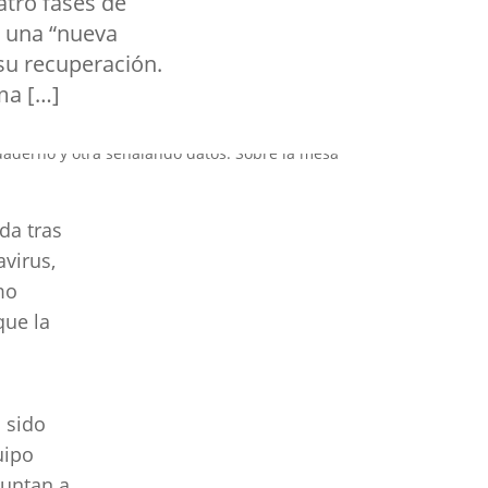
atro fases de
r una “nueva
 su recuperación.
ma […]
da tras
avirus,
mo
que la
 sido
uipo
puntan a