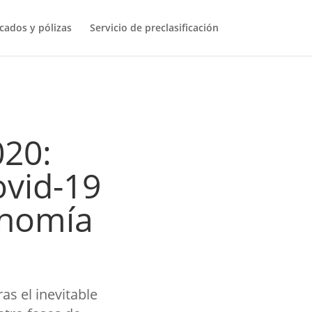
icados y pólizas
Servicio de preclasificación
20:
ovid-19
onomía
s el inevitable