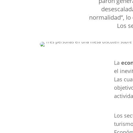
parón genera
desescalada
normalidad”, lo 
Los s
La
eco
el inev
Las cua
objetiv
activid
Los sec
turismo
Económi