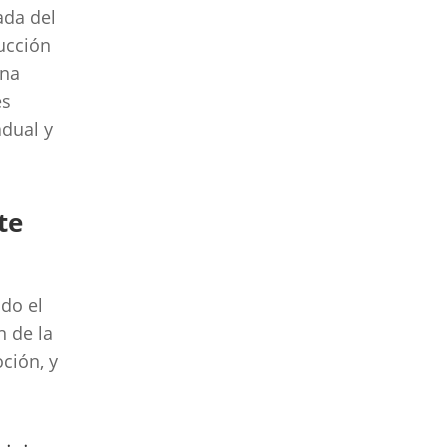
ada del
ucción
una
es
adual y
te
ido el
n de la
ción, y