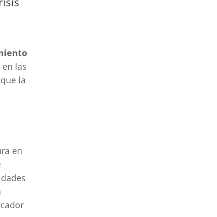
isis
miento
 en las
 que la
ura en
e
vidades
n
icador