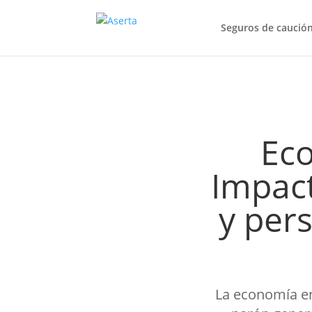
Seguros de caució
Ec
Impact
y per
La economía en