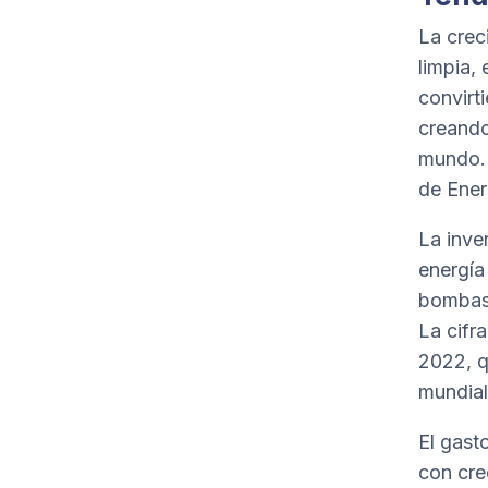
La crec
limpia,
convirt
creando
mundo. 
de Ener
La inve
energía 
bombas 
La cifr
2022, q
mundial
El gast
con cre