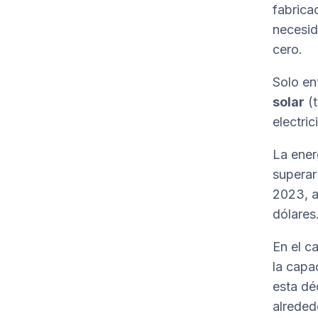
fabrica
necesid
cero.
Solo en
solar
(t
electri
La ener
superar
2023, a
dólares
En el c
la capa
esta dé
alreded