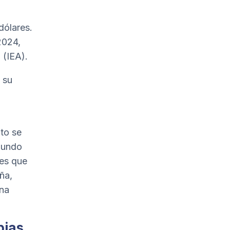
dólares.
2024,
 (IEA).
, su
o
to se
mundo
ses que
ña,
una
pias