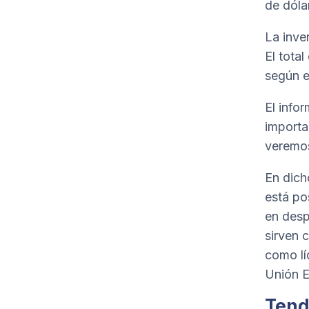
de dóla
La inve
El tota
según e
El info
importa
veremos
En dich
está po
en desp
sirven 
como lí
Unión E
Tend