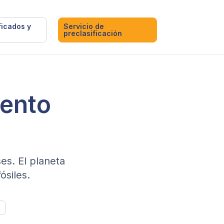
ficados y
Servicio de
preclasificación
iento
es. El planeta
ósiles.
n