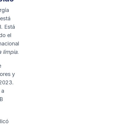
rgía
 está
. Está
do el
nacional
 limpia
.
e
dores y
 2023.
 a
IB
licó