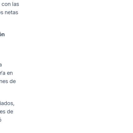
 con las
es netas
ón
a
 Ya en
ones de
iados,
les de
ó