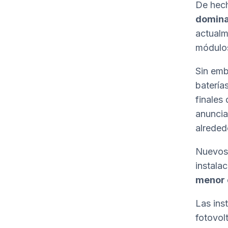
De hech
domina
actualm
módulos
Sin emb
batería
finales
anunci
alreded
Nuevos 
instala
menor c
Las ins
fotovol