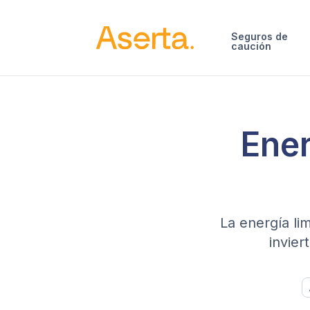
Saltar al contenido
Seguros de
caución
Ener
La energía li
invier