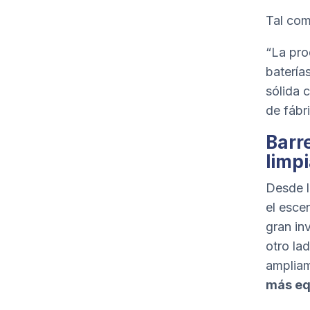
Tal com
“La pro
baterías
sólida 
de fábr
Barre
limp
Desde l
el esce
gran in
otro la
ampliam
más eq