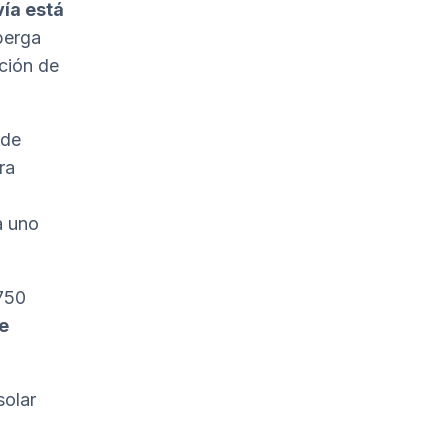
vía está
lberga
ción de
 de
ra
a uno
 750
e
solar