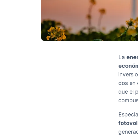
La
ener
econó
inversi
dos en 
que el 
combust
Especia
fotovol
generac