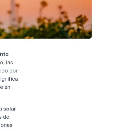
nto
o, las
cado por
ignifica
ue en
a solar
s de
lones