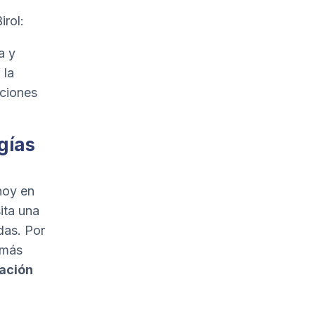
irol:
a y
 la
aciones
gías
hoy en
ita una
das. Por
 más
ación