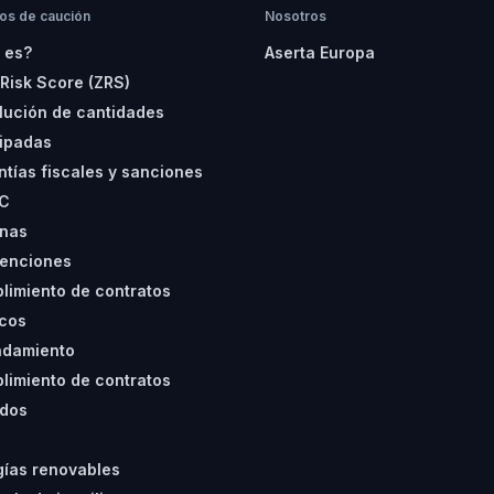
os de caución
Nosotros
 es?
Aserta Europa
 Risk Score (ZRS)
lución de cantidades
cipadas
ntías fiscales y sanciones
C
nas
enciones
limiento de contratos
icos
ndamiento
limiento de contratos
ados
A
gías renovables