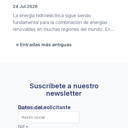
24 Jul 2026
La energía hidroeléctrica sigue siendo
fundamental para la combinación de energías
renovables en muchas regiones del mundo. En
este artículo ahondamos en su vasto potencial y
sus principales desafíos y oportunidades.
« Entradas más antiguas
Suscríbete a nuestro
newsletter
Datos del solicitante
Razón social
*
NIF
*