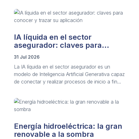
sistemas BESS crecen notablemente a nivel
global.
IA líquida en el sector
asegurador: claves para
conocer y trazar su aplicación
31 Jul 2026
La IA líquida en el sector asegurador es un
modelo de Inteligencia Artificial Generativa capaz
de conectar y realizar procesos de inicio a fin
mediante redes de agentes de IA autónomos
que analizan y actúan en segundos.
Energía hidroeléctrica: la gran
renovable a la sombra