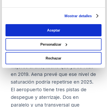
histórica de Cataluña de disponer de
conexiones con América, Asia y
África. El planteamiento de Aena se
Mostrar detalles
basa en una serie de estudios y
Aceptar
análisis que se presentaron por
primera vez en 2019.
Personalizar
En la actualidad, la capacidad máxima
de El Prat es de 55 millones de
Rechazar
viajeros al año, techo que ya se rozó
en 2019. Aena prevé que ese nivel de
saturación podría repetirse en 2025.
El aeropuerto tiene tres pistas de
despegue y aterrizaje. Dos en
paralelo y una transversal que