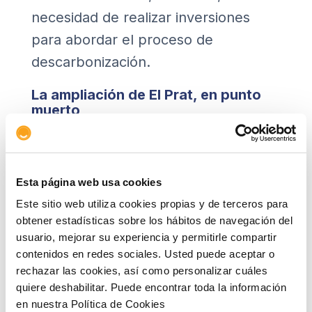
necesidad de realizar inversiones
para abordar el proceso de
descarbonización.
La ampliación de El Prat, en punto
muerto
Sin duda el proyecto de
infraestructura más importante para
Aena es la ampliación del Aeropuerto
Esta página web usa cookies
Josep Tarradellas Barcelona-El Prat
Este sitio web utiliza cookies propias y de terceros para
obtener estadísticas sobre los hábitos de navegación del
con el objetivo de transformarlo en
usuario, mejorar su experiencia y permitirle compartir
un
hub
internacional. Se trata,
contenidos en redes sociales. Usted puede aceptar o
además, de un plan que pretende
rechazar las cookies, así como personalizar cuáles
quiere deshabilitar. Puede encontrar toda la información
dar respuesta a la reclamación
en nuestra Política de Cookies