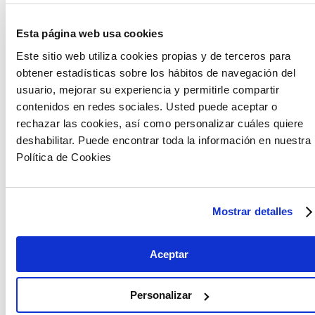
Esta página web usa cookies
6.- La elaboración de unos Presupuesto
Generales del Estado.
Este sitio web utiliza cookies propias y de terceros para
obtener estadísticas sobre los hábitos de navegación del
Los del año 2021. El Gobierno dispone de los
usuario, mejorar su experiencia y permitirle compartir
instrumentos necesarios para tomar las decisiones
contenidos en redes sociales. Usted puede aceptar o
económicas que sean necesarias para establecer un
rechazar las cookies, así como personalizar cuáles quiere
Plan de Choque sin la necesidad de disponer de
deshabilitar. Puede encontrar toda la información en nuestra
unos PGE que contemplen dichas medidas, como
Política de Cookies
ya se está comprobando. Cometeríamos un grave
error si sobre unas bases tan etéreas como las
actuales decidiéramos los que deben conformarse
Mostrar detalles
en unos verdaderos Presupuestos de
Reconstrucción Nacional.
Aceptar
Debemos centrarnos en lo verdaderamente urgente
y esperar unos meses para tener la foto más fiel
Personalizar
posible del impacto que esta crisis nos va a dejar en