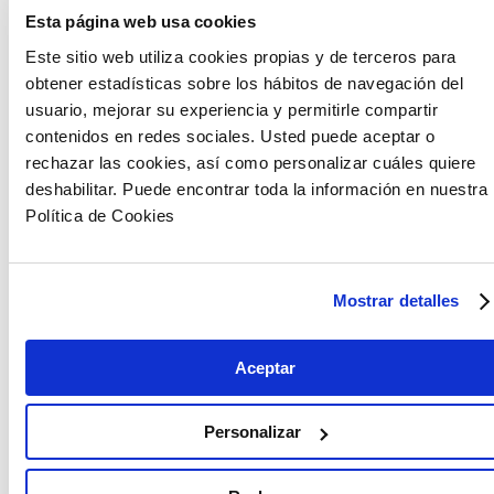
sistema financiero europeo. Alcanza una
Esta página web usa cookies
valoración superior a los 50 billones de euros y
Este sitio web utiliza cookies propias y de terceros para
rivaliza en tamaño con la banca tradicional.
obtener estadísticas sobre los hábitos de navegación del
usuario, mejorar su experiencia y permitirle compartir
contenidos en redes sociales. Usted puede aceptar o
rechazar las cookies, así como personalizar cuáles quiere
deshabilitar. Puede encontrar toda la información en nuestra
Política de Cookies
Mostrar detalles
Aceptar
Personalizar