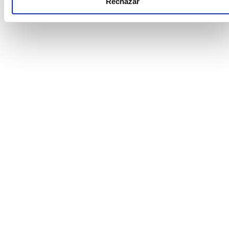
Rechazar
El bajo crecimiento económico en América
Latina se confirma este 2026, pero la región
tiene grandes oportunidades para activar
nueva palancas de desarrollo.