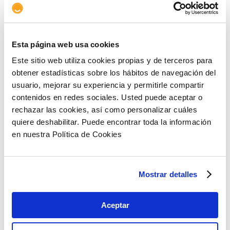
regulatorios.
Información limitada (al tener menos cobertura de
analistas).
Esta página web usa cookies
Principales características de las
Small
Este sitio web utiliza cookies propias y de terceros para
y
Mid Caps
obtener estadísticas sobre los hábitos de navegación del
Small Caps
es el término que se refiere a empresas
usuario, mejorar su experiencia y permitirle compartir
con una capitalización de mercado relativamente
contenidos en redes sociales. Usted puede aceptar o
pequeña, normalmente no superior a 2.000 millones
rechazar las cookies, así como personalizar cuáles
de dólares. Son empresas aún pequeñas pero con
quiere deshabilitar. Puede encontrar toda la información
gran potencial de crecimiento.
en nuestra Política de Cookies
Por su parte, las
Mid Caps
son empresas con una
capitalización de mercado entre 2.000 y 10.000
millones de dólares. Representan una buena
Mostrar detalles
relación entre riesgo y crecimiento.
En cambio, las
Large Caps
se diferencian de las
Aceptar
anteriores por tener una capitalización de mercado
muy superior, por encima de los 10.000 millones de