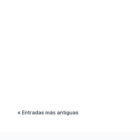
El bajo crecimiento económico en América
Latina se confirma este 2026, pero la región
tiene grandes oportunidades para activar nueva
palancas de desarrollo.
« Entradas más antiguas