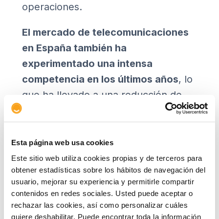
operaciones.
El mercado de telecomunicaciones
en España también ha
experimentado una intensa
competencia en los últimos años
, lo
que ha llevado a una reducción de
las tarifas y de los márgenes del
negocio.
Esta situación ha
promovido una diversificación en
Esta página web usa cookies
los modelos de negocio de las
Este sitio web utiliza cookies propias y de terceros para
obtener estadísticas sobre los hábitos de navegación del
operadoras
, incluyendo servicios
usuario, mejorar su experiencia y permitirle compartir
audiovisuales y tecnológicos, que ha
contenidos en redes sociales. Usted puede aceptar o
tenido un impacto significativo en su
rechazar las cookies, así como personalizar cuáles
quiere deshabilitar. Puede encontrar toda la información