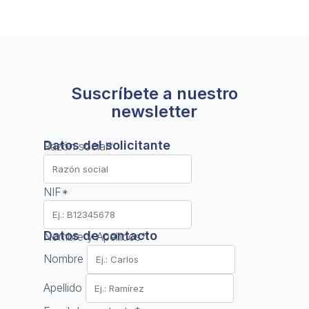
Suscríbete a nuestro
newsletter
Datos del solicitante
Razón social
*
NIF
*
Datos de contacto
Nombre y Apellidos
*
Nombre
Apellido