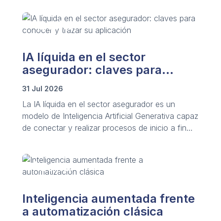
IA líquida en el sector
asegurador: claves para
conocer y trazar su aplicación
31 Jul 2026
La IA líquida en el sector asegurador es un
modelo de Inteligencia Artificial Generativa capaz
de conectar y realizar procesos de inicio a fin
mediante redes de agentes de IA autónomos
que analizan y actúan en segundos.
Inteligencia aumentada frente
a automatización clásica