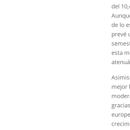
del 10
Aunque
de lo e
prevé 
semest
esta m
atenuá
Asimism
mejor 
modera
gracia
europe
crecim