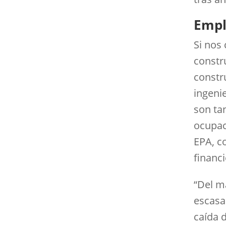
Emple
Si nos 
constru
constr
ingenie
son tan
ocupac
EPA, c
financ
“Del m
escasa
caída 