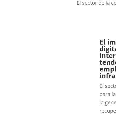
El sector de la 
El im
digit
inte
tend
emple
infr
El sect
para l
la gen
recupe