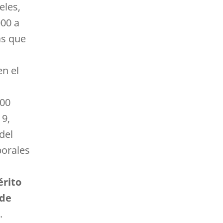
eles,
00 a
as que
n el
000
19,
del
borales
érito
 de
.