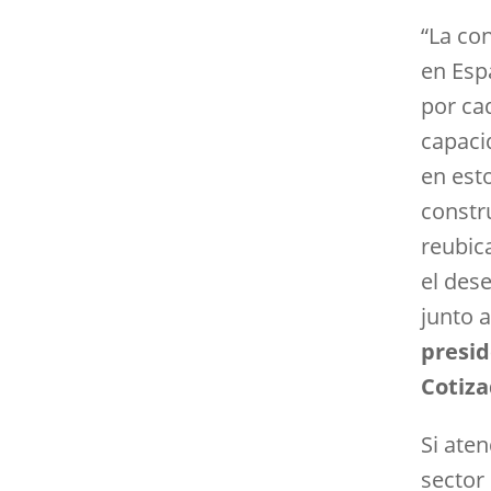
“La co
en Esp
por cad
capaci
en est
constr
reubic
el des
junto 
presid
Cotiza
Si ate
sector