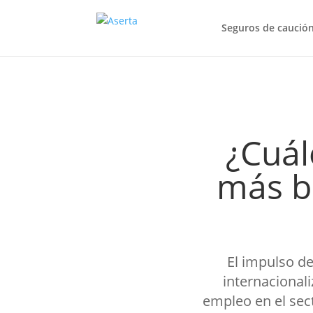
Seguros de caució
¿Cuál
más b
El impulso de 
internacional
empleo en el sect