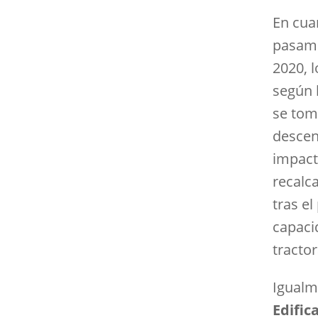
En cua
pasamo
2020, 
según l
se toma
descen
impact
recalc
tras el
capaci
tracto
Igualm
Edific