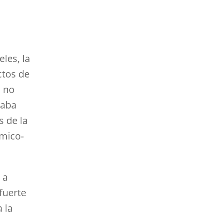
les, la
ctos de
s no
daba
s de la
ómico-
 a
fuerte
 la