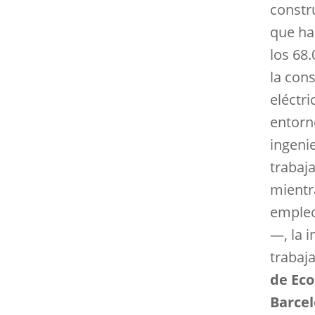
constru
que ha
los 68
la con
eléctr
entorn
ingenie
trabaj
mientr
empleo
—, la i
trabaj
de Ec
Barce