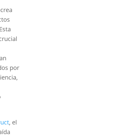
 crea
ctos
Esta
rucial
ían
dos por
iencia,
o
ruct
, el
aída