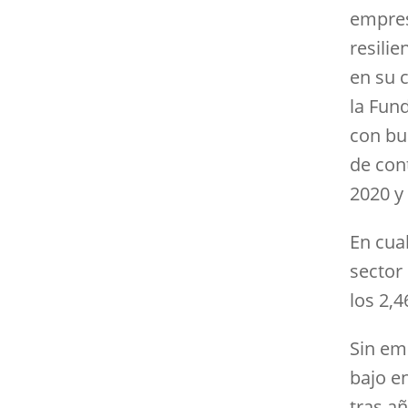
empres
resili
en su 
la Fun
con bu
de con
2020 y 
En cua
sector
los 2,
Sin em
bajo e
tras añ