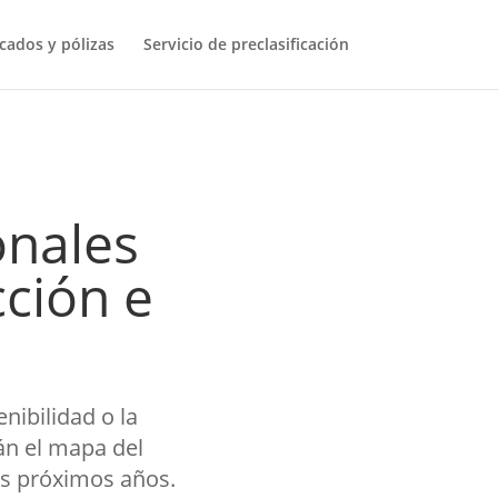
icados y pólizas
Servicio de preclasificación
onales
ción e
enibilidad o la
án el mapa del
los próximos años.