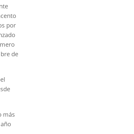
nte
acento
os por
enzado
número
mbre de
el
esde
o más
a año