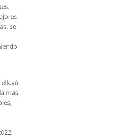
tes.
ejores
ás, se
niendo
rellevó
ída más
bles,
2022.