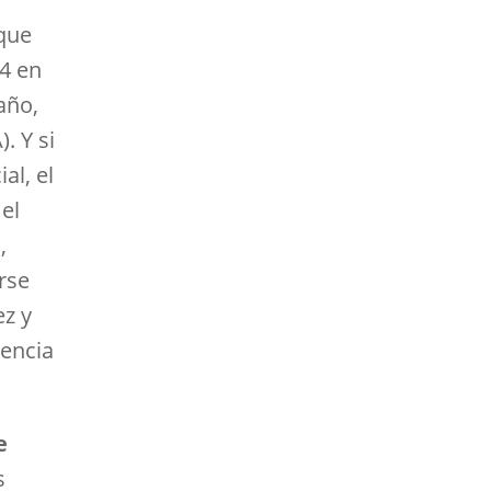
 que
4 en
año,
. Y si
al, el
el
,
rse
ez y
tencia
e
s