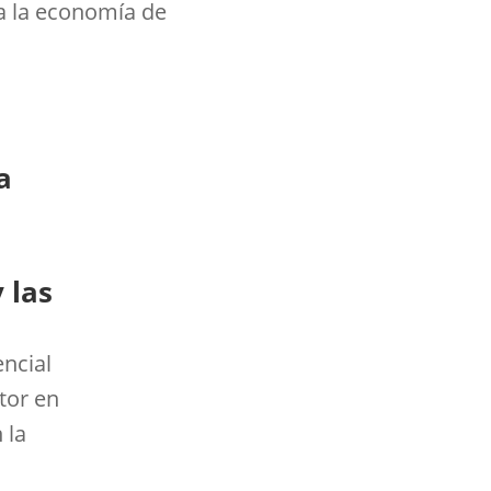
ra la economía de
a
 las
encial
tor en
 la