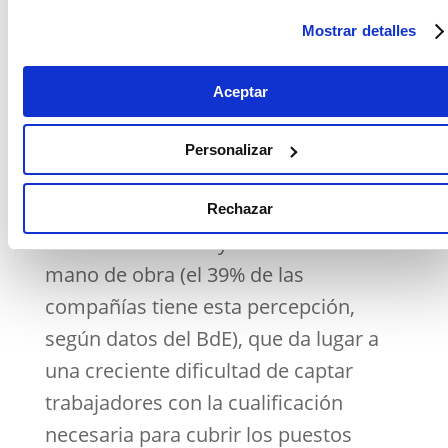
organizaciones ágiles y eficientes que
Mostrar detalles
les permitan subsanar las dificultades
del mercado y mantener su
Aceptar
competitividad.
Personalizar
Este aspecto cobra aún más
relevancia en un entorno de elevados
Rechazar
costes financieros y de escasez de
mano de obra (el 39% de las
compañías tiene esta percepción,
según datos del BdE), que da lugar a
una creciente dificultad de captar
trabajadores con la cualificación
necesaria para cubrir los puestos