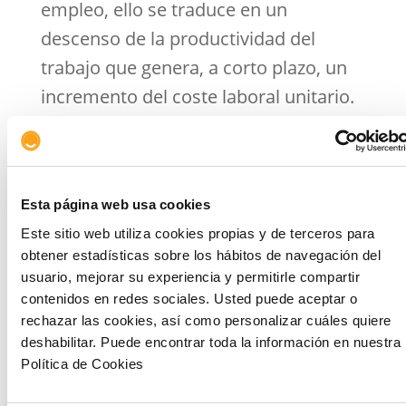
empleo, ello se traduce en un
descenso de la productividad del
trabajo que genera, a corto plazo, un
incremento del coste laboral unitario.
En este contexto de deterioro de
márgenes, las empresas industriales
deben centrar gran parte de sus
Esta página web usa cookies
esfuerzos en la ejecución de medidas
Este sitio web utiliza cookies propias y de terceros para
obtener estadísticas sobre los hábitos de navegación del
de contención de sus costes de
usuario, mejorar su experiencia y permitirle compartir
producción, a través de la
contenidos en redes sociales. Usted puede aceptar o
optimización de sus procesos
rechazar las cookies, así como personalizar cuáles quiere
deshabilitar. Puede encontrar toda la información en nuestra
productivos y estructuras,
Política de Cookies
adecuándolas a sus niveles de
actividad, a fin de configurar