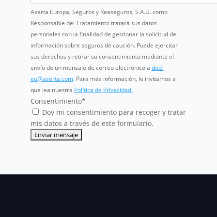
Aserta Europa, Seguros y Reaseguros, S.A.U. como
Responsable del Tratamiento tratará sus datos
personales con la finalidad de gestionar la solicitud de
información sobre seguros de caución. Puede ejercitar
sus derechos y retirar su consentimiento mediante el
envío de un mensaje de correo electrónico a
dpd-
eu@aserta.com
. Para más información, le invitamos a
que lea nuestra
Política de Privacidad.
Consentimiento
*
Doy mi consentimiento para recoger y tratar
mis datos a través de este formulario.