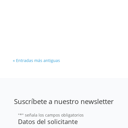
La energía hidroeléctrica sigue siendo
fundamental para la combinación de energías
renovables en muchas regiones del mundo. En
este artículo ahondamos en su vasto potencial
y sus principales desafíos y oportunidades.
« Entradas más antiguas
Suscríbete a nuestro newsletter
"
*
" señala los campos obligatorios
Datos del solicitante