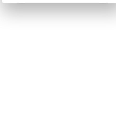
El almacenamiento de electricidad solar en
baterías experimenta un crecimiento sin
precedentes en nuestro país. Los proyectos de
sistemas BESS crecen notablemente a nivel
global.