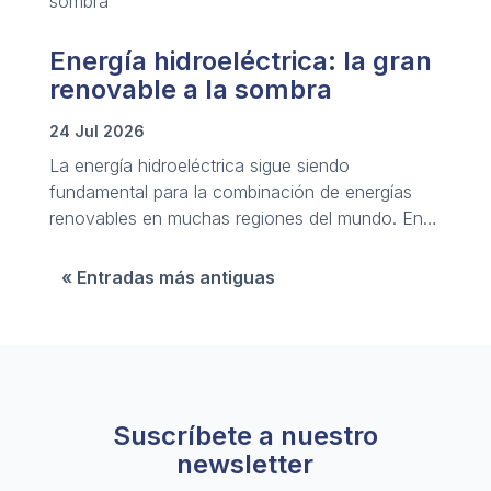
Energía hidroeléctrica: la gran
renovable a la sombra
24 Jul 2026
La energía hidroeléctrica sigue siendo
fundamental para la combinación de energías
renovables en muchas regiones del mundo. En
este artículo ahondamos en su vasto potencial y
sus principales desafíos y oportunidades.
« Entradas más antiguas
Suscríbete a nuestro
newsletter