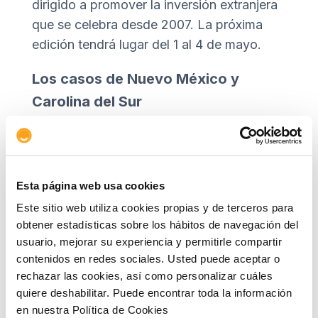
dirigido a promover la inversión extranjera
que se celebra desde 2007. La próxima
edición tendrá lugar del 1 al 4 de mayo.
Los casos de Nuevo México y
Carolina del Sur
La asistencia al seminario de
representantes públicos de Nuevo México
y Carolina del Sur sirvió para analizar más
Esta página web usa cookies
de cerca las necesidades en cuanto a la
Este sitio web utiliza cookies propias y de terceros para
mejora de las infraestructuras y el
obtener estadísticas sobre los hábitos de navegación del
funcionamiento de la obra pública en EE
usuario, mejorar su experiencia y permitirle compartir
UU. Entre las ventajas que ofrece este
contenidos en redes sociales. Usted puede aceptar o
país, Gemma Magre
,
subdirectora de
rechazar las cookies, así como personalizar cuáles
quiere deshabilitar. Puede encontrar toda la información
asesoría jurídica de Abertis presente
en nuestra Política de Cookies
también en el evento, destacó que “tiene