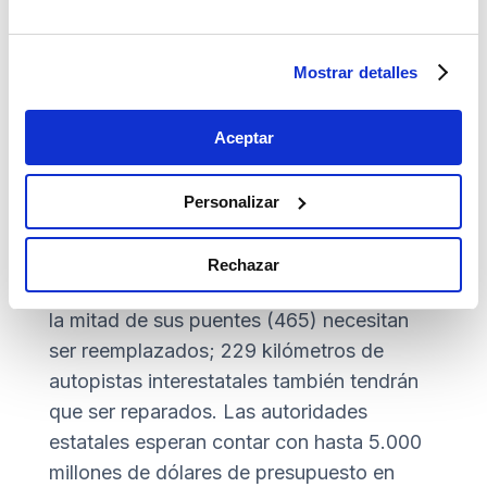
unos
ratings
espectaculares a todos los
niveles, con lo que es fácil conseguir
Mostrar detalles
financiación cuando la necesitamos”.
En el caso de Carolina del Sur, que cuenta
Aceptar
con la cuarta mayor red de autopistas
estatales del país y la sexta mayor red de
Personalizar
carreteras públicas, solo uno de cada
cinco trazados está en buen estado, según
Rechazar
sus propios criterios, y aproximadamente
la mitad de sus puentes (465) necesitan
ser reemplazados; 229 kilómetros de
autopistas interestatales también tendrán
que ser reparados. Las autoridades
estatales esperan contar con hasta 5.000
millones de dólares de presupuesto en