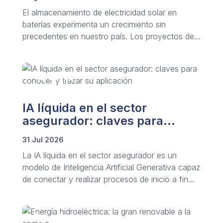
El almacenamiento de electricidad solar en
baterías experimenta un crecimiento sin
precedentes en nuestro país. Los proyectos de
sistemas BESS crecen notablemente a nivel
global.
IA líquida en el sector
asegurador: claves para
conocer y trazar su aplicación
31 Jul 2026
La IA líquida en el sector asegurador es un
modelo de Inteligencia Artificial Generativa capaz
de conectar y realizar procesos de inicio a fin
mediante redes de agentes de IA autónomos
que analizan y actúan en segundos.