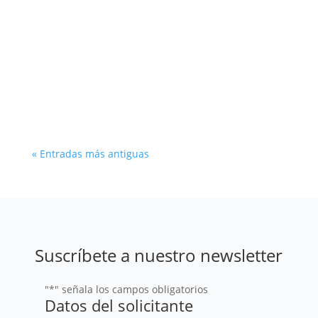
La energía hidroeléctrica sigue siendo
fundamental para la combinación de energías
renovables en muchas regiones del mundo. En
este artículo ahondamos en su vasto potencial
y sus principales desafíos y oportunidades.
« Entradas más antiguas
Suscríbete a nuestro newsletter
"
*
" señala los campos obligatorios
Datos del solicitante