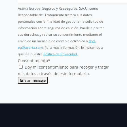
Aserta Europa, Seguros y Reaseguros, S.A.U. como
Responsable del Tratamiento tratará sus datos
personales con la finalidad de gestionar la solicitud de
información sobre seguros de caución. Puede ejercitar
sus derechos y retirar su consentimiento mediante el
envío de un mensaje de correo electrónico a
dpd-
eu@aserta.com
. Para más información, le invitamos a
que lea nuestra
Política de Privacidad.
Consentimiento
*
Doy mi consentimiento para recoger y tratar
mis datos a través de este formulario.