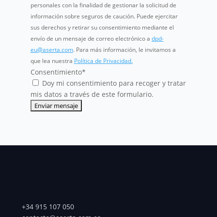
personales con la finalidad de gestionar la solicitud de
información sobre seguros de caución. Puede ejercitar
sus derechos y retirar su consentimiento mediante el
envío de un mensaje de correo electrónico a
dpd-
eu@aserta.com
. Para más información, le invitamos a
que lea nuestra
Política de Privacidad.
Consentimiento
*
Doy mi consentimiento para recoger y tratar
mis datos a través de este formulario.
+34 915 107 050