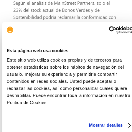
Según el análisis de MainStreet Partners, solo el
23% del stock actual de Bonos Verdes y de
Sostenibilidad podría reclamar la conformidad con
el EU GBS. Esto representa aproximadamente 700
mil millones de dólares en activos.
Uno de los requisitos clave para el nuevo estándar
de Bonos Verdes de la UE es que los ingresos
Esta página web usa cookies
obtenidos con la captación de fondos de bonos se
Este sitio web utiliza cookies propias y de terceros para
destinen a proyectos alineados con la Taxonomía
obtener estadísticas sobre los hábitos de navegación del
de la UE. Esta es una parte preexistente del marco
usuario, mejorar su experiencia y permitirle compartir
de finanzas sostenibles de la UE.
contenidos en redes sociales. Usted puede aceptar o
rechazar las cookies, así como personalizar cuáles quiere
Según el análisis de MainStreet Partners, la
deshabilitar. Puede encontrar toda la información en nuestra
alineación media con la Taxonomía Europea es del
Política de Cookies
53% (62% para Bonos Verdes y 21% para Bonos
Sostenibles).
Más de un tercio de las actividades
consideradas como potencialmente verdes por
la Taxonomía de la UE pertenecen al sector de
Mostrar detalles