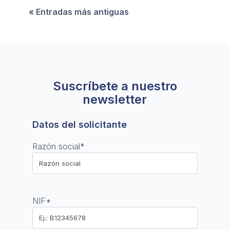
sus principales desafíos y oportunidades.
« Entradas más antiguas
Suscríbete a nuestro
newsletter
Datos del solicitante
Razón social
*
NIF
*