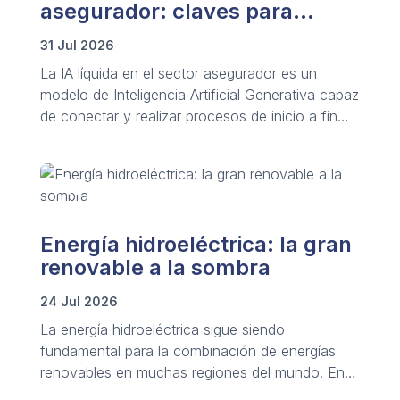
asegurador: claves para
conocer y trazar su aplicación
31 Jul 2026
La IA líquida en el sector asegurador es un
modelo de Inteligencia Artificial Generativa capaz
de conectar y realizar procesos de inicio a fin
mediante redes de agentes de IA autónomos
que analizan y actúan en segundos.
Energía hidroeléctrica: la gran
renovable a la sombra
24 Jul 2026
La energía hidroeléctrica sigue siendo
fundamental para la combinación de energías
renovables en muchas regiones del mundo. En
este artículo ahondamos en su vasto potencial y