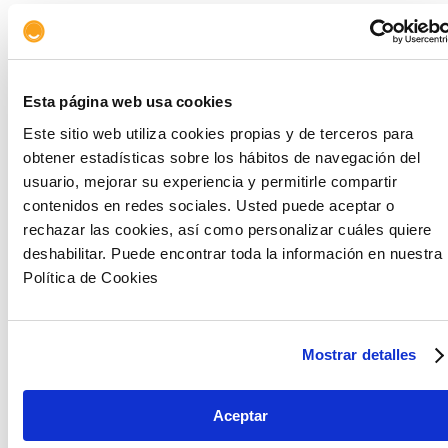
parte, un Brexit sin acuerdo reduciría el nivel
del PIB español en 0.5 pp
, también en cinco años,
si sucede de forma ordenada, y algo más de 0.8 pp
si lo hace de forma desordenada.
Esta página web usa cookies
De acuerdo con las simulaciones,
en el peor de los
Este sitio web utiliza cookies propias y de terceros para
casos considerados, el crecimiento medio
obtener estadísticas sobre los hábitos de navegación del
anual del PIB se reduciría entre una y dos
usuario, mejorar su experiencia y permitirle compartir
décimas
. En los escenarios de Brexit sin acuerdo,
contenidos en redes sociales. Usted puede aceptar o
aproximadamente un 70% del efecto total sobre
rechazar las cookies, así como personalizar cuáles quiere
nuestro PIB correspondería a las consecuencias
deshabilitar. Puede encontrar toda la información en nuestra
directas que el Brexit tendría en el comercio
Política de Cookies
bilateral con el Reino Unido, mientras que el resto
vendría explicado por su efecto en el resto de
nuestros socios comerciales de la UE.
Mostrar detalles
El desenlace del proceso del Brexit puede
cambiar en cualquier momento
, para mejor o
Aceptar
para peor. Es por ello que mitigar los riesgos del