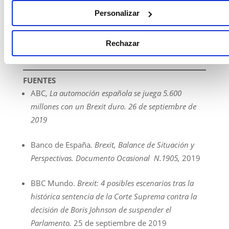
escenario menos probable y trabajar en la continua
Personalizar
diversificación de mercados y en la competitividad
de los exportadores españoles resulta
imprescindible mientras se continúa monitorizando
Rechazar
lo que sucede en Londres y Bruselas.
FUENTES
ABC,
La automoción española se juega 5.600
millones con un Brexit duro. 26 de septiembre de
2019
Banco de España
. Brexit, Balance de Situación y
Perspectivas.
Documento Ocasional
N
.
1905
,
2019
BBC Mundo.
Brexit: 4 posibles escenarios tras la
histórica sentencia de la Corte Suprema contra la
decisión de Boris Johnson de suspender el
Parlamento.
25 de septiembre de 2019