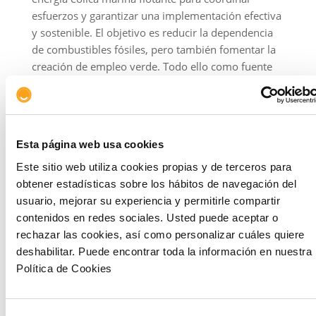
esfuerzos y garantizar una implementación efectiva
y sostenible. El objetivo es reducir la dependencia
de combustibles fósiles, pero también fomentar la
creación de empleo verde. Todo ello como fuente
de dinamización de la economía local.
Mientras que Galicia afianza su posición en cabeza
dentro de la península, Canarias consolida su
posicionamiento como
hub
logístico, tecnológico e
Esta página web usa cookies
industrial en el Atlántico Medio, donde pretende
Este sitio web utiliza cookies propias y de terceros para
posicionarse como destino clave en energía eólica
obtener estadísticas sobre los hábitos de navegación del
marina. Para ello, está abriendo nuevas
usuario, mejorar su experiencia y permitirle compartir
oportunidades para la diversificación económica y
contenidos en redes sociales. Usted puede aceptar o
la sostenibilidad del entorno atlántico.
rechazar las cookies, así como personalizar cuáles quiere
deshabilitar. Puede encontrar toda la información en nuestra
El enfoque de ambas comunidades se alinea con los
Política de Cookies
actuales objetivos de la Unión Europea en materia
de energía limpia y sostenible en el marco de la
economía azul que viene impulsando desde el año