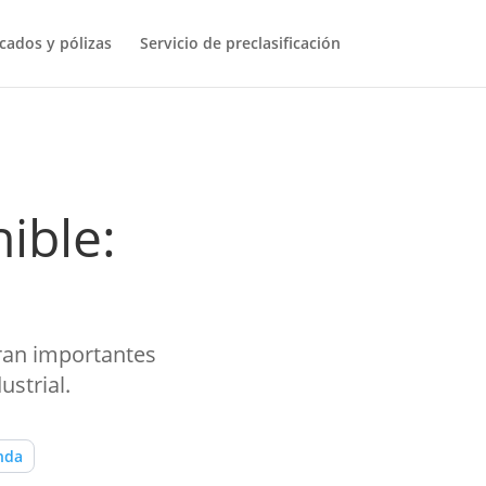
icados y pólizas
Servicio de preclasificación
ible:
eran importantes
strial.
nda