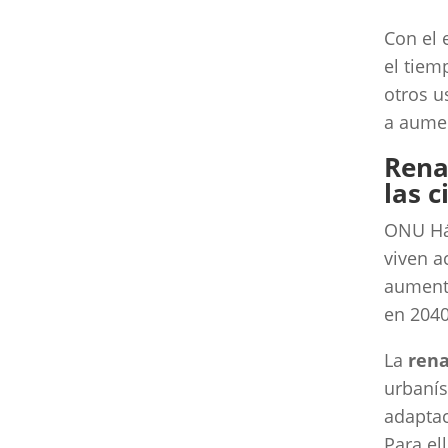
Con el 
el tiem
otros u
a aumen
Renat
las 
ONU Háb
viven a
aumento
en 2040
La
rena
urbanís
adaptac
Para el