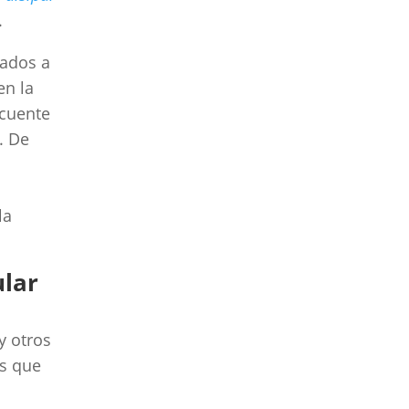
.
nados a
en la
ecuente
. De
la
ular
y otros
es que