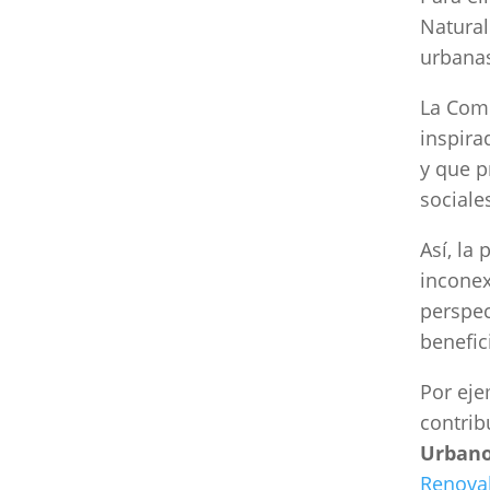
Natural
urbanas
La Comi
inspira
y que p
sociale
Así, la
inconex
perspec
benefic
Por eje
contri
Urban
Renova