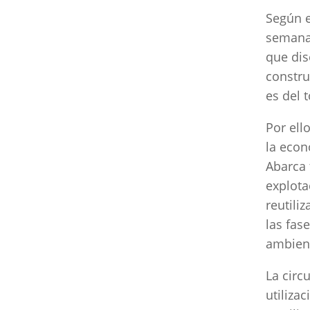
Según e
semana 
que di
constru
es del 
Por ell
la econ
Abarca 
explota
reutili
las fas
ambient
La circ
utiliza