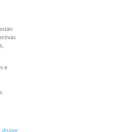
están
ectivas
s,
s e
s.
 disipar