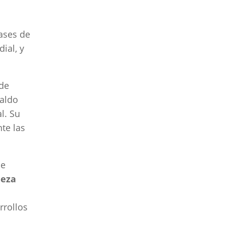
ases de
ial, y
 de
aldo
l. Su
nte las
ue
leza
rrollos