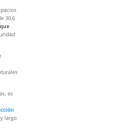
spacios
e 30,6
 que
guridad
e
aturales
as, es
cción
y largo