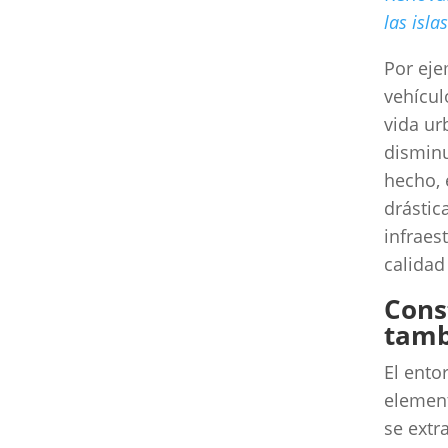
las isla
Por eje
vehícul
vida ur
disminu
hecho, 
drástic
infraes
calidad
Cons
tamb
El ento
element
se extr