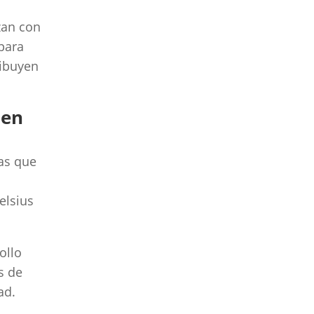
izan con
 para
ribuyen
 en
as que
elsius
ollo
s de
ad.