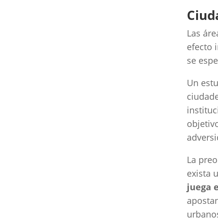
Ciud
Las áre
efecto 
se espe
Un estu
ciudade
institu
objetiv
adversi
La preo
exista 
juega e
apostan
urbano