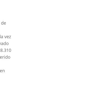
 de
da vez
vado
 8.310
uerido
 en