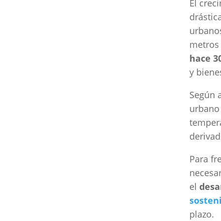
El crec
drástic
urbanos
metros
hace 3
y biene
Según a
urbano 
tempera
derivad
Para fr
necesar
el
desa
sosten
plazo.