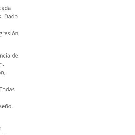
 cada
s. Dado
o
ogresión
encia de
n.
ón,
 Todas
seño.
n