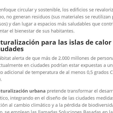
enfoque circular y sostenible, los edificios se revalor
po, no generan residuos (sus materiales se reutilizan
sos) y dan lugar a espacios más saludables que cont
tar el bienestar de sus habitantes.
uralización para las islas de calor
ciudades
itat alerta de que más de 2.000 millones de person
ctualmente en ciudades podrían estar expuestas a un
 adicional de temperatura de al menos 0,5 grados C
.
turalización urbana
pretende transformar el desarr
tico, integrando en el diseño de las ciudades medida
ión al cambio climático y a la pérdida de biodiversid
lo, se emplean las llamadas Soluciones Basadas en la