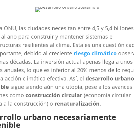
a ONU, las ciudades necesitan entre 4,5 y 5,4 billones
 al año para construir y mantener sistemas e
tructuras resilientes al clima. Esta es una cuestión ca
ortante, debido al creciente
riesgo climático
obser
imas décadas. La inversión actual apenas llega a unos
s anuales, lo que es inferior al 20% menos de lo req
a acción climática efectiva. Así, el
desarrollo urbano
ible
sigue siendo aún una utopía, pese a los avances
ones como
construcción circular
(economía circular
a a la construcción) o
renaturalización
.
rrollo urbano necesariamente
enible