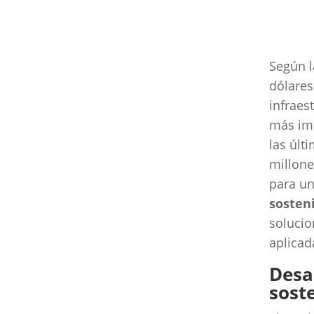
Según l
dólares
infraes
más imp
las últ
millone
para un
sosten
soluci
aplicad
Desa
sost